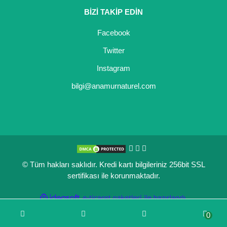
BİZİ TAKİP EDİN
Kocayemiş Fidanı
Facebook
Kuşburnu Fidanı
Twitter
Liçi Fidanı
Instagram
Longan Fidanı
bilgi@anamurnaturel.com
Malta Eriği Fidanı
Mango Fidanı
Melez Meyveler
© Tüm hakları saklıdır. Kredi kartı bilgileriniz 256bit SSL
Murt Fidanı
sertifikası ile korunmaktadır.
Muşmula Fidanı
ile
ideasoft
e-
hazırlandı.
ticaret
Muz Fidanı
0
paketleri