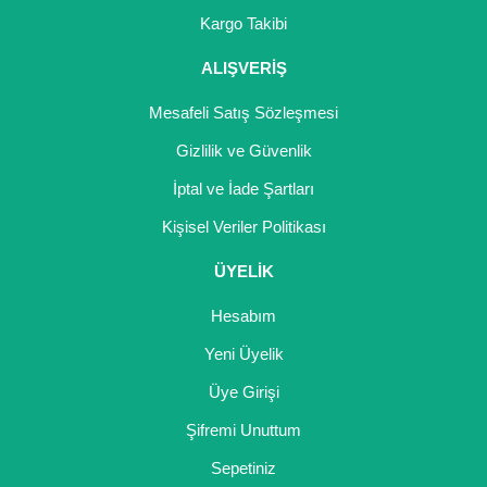
Girebolu Fidanı
Kargo Takibi
Goji Berry Fidanı
ALIŞVERİŞ
Hünnap Fidanı
Mesafeli Satış Sözleşmesi
İncir Fidanı
Gizlilik ve Güvenlik
İptal ve İade Şartları
Kapari Gebre Otu Fidanı
Kişisel Veriler Politikası
Kayısı Fidanı
ÜYELİK
Keçiboynuzu Fidanı
Hesabım
Kestane Fidanı
Yeni Üyelik
Kiraz Fidanı
Üye Girişi
Kivi Fidanı
Şifremi Unuttum
Sepetiniz
Kızılcık Fidanı