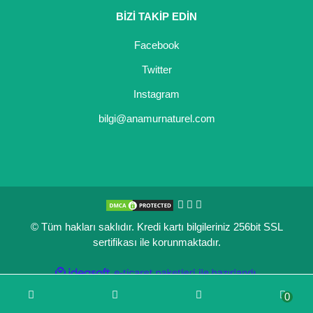
BİZİ TAKİP EDİN
Kocayemiş Fidanı
Facebook
Kuşburnu Fidanı
Twitter
Liçi Fidanı
Instagram
Longan Fidanı
bilgi@anamurnaturel.com
Malta Eriği Fidanı
Mango Fidanı
Melez Meyveler
© Tüm hakları saklıdır. Kredi kartı bilgileriniz 256bit SSL
Murt Fidanı
sertifikası ile korunmaktadır.
Muşmula Fidanı
ile
ideasoft
e-
hazırlandı.
ticaret
Muz Fidanı
0
paketleri