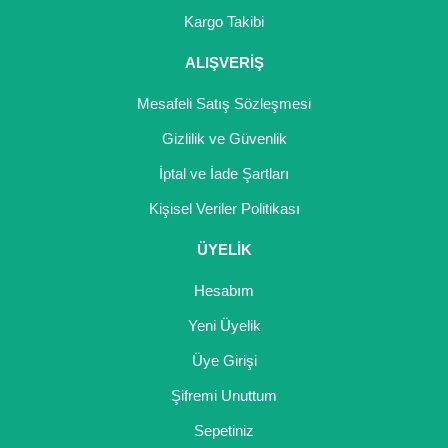
Girebolu Fidanı
Kargo Takibi
Goji Berry Fidanı
ALIŞVERİŞ
Hünnap Fidanı
Mesafeli Satış Sözleşmesi
İncir Fidanı
Gizlilik ve Güvenlik
İptal ve İade Şartları
Kapari Gebre Otu Fidanı
Kişisel Veriler Politikası
Kayısı Fidanı
ÜYELİK
Keçiboynuzu Fidanı
Hesabım
Kestane Fidanı
Yeni Üyelik
Kiraz Fidanı
Üye Girişi
Kivi Fidanı
Şifremi Unuttum
Sepetiniz
Kızılcık Fidanı