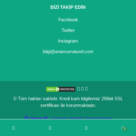
BİZİ TAKİP EDİN
Kocayemiş Fidanı
Facebook
Kuşburnu Fidanı
Twitter
Liçi Fidanı
Instagram
Longan Fidanı
bilgi@anamurnaturel.com
Malta Eriği Fidanı
Mango Fidanı
Melez Meyveler
© Tüm hakları saklıdır. Kredi kartı bilgileriniz 256bit SSL
Murt Fidanı
sertifikası ile korunmaktadır.
Muşmula Fidanı
ile
ideasoft
e-
hazırlandı.
ticaret
Muz Fidanı
0
paketleri