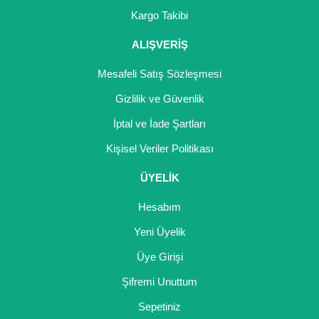
Girebolu Fidanı
Kargo Takibi
Goji Berry Fidanı
ALIŞVERİŞ
Hünnap Fidanı
Mesafeli Satış Sözleşmesi
İncir Fidanı
Gizlilik ve Güvenlik
İptal ve İade Şartları
Kapari Gebre Otu Fidanı
Kişisel Veriler Politikası
Kayısı Fidanı
ÜYELİK
Keçiboynuzu Fidanı
Hesabım
Kestane Fidanı
Yeni Üyelik
Kiraz Fidanı
Üye Girişi
Kivi Fidanı
Şifremi Unuttum
Sepetiniz
Kızılcık Fidanı