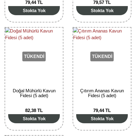
79,44 TL
79,57 TL
Bektaşi Üzümü Fidanı
Nostaljik Güller
Ters Lale Soğanı
Stokta Yok
Stokta Yok
Böğürtlen Fidanı
Peyzaj Gülleri
Yılbaşı Gülü Çiçeği
Ceviz Fidanı
Sarmaşık(Çardak) Gül Fidanları
Zambak Soğanı
Dut Fidanı
TÜKENDİ
TÜKENDİ
Elma Fidanı
Erik Fidanı
Feijoa Fidanı
Doğal Mühürlü Kavun
Çıtırım Ananas Kavun
Fidesi (5 adet)
Fidesi (5 adet)
Fidan Anaçları ve Aşı Kalemleri
82,38 TL
79,44 TL
Fındık Fidanı
Stokta Yok
Stokta Yok
Frenk Üzümü Fidanı