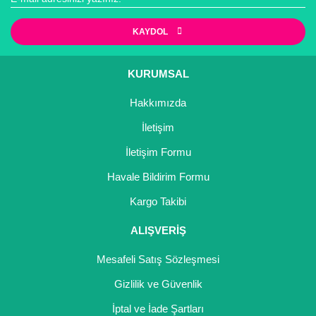
Kocayemiş Fidanı
KAYDOL
Kuşburnu Fidanı
KURUMSAL
Liçi Fidanı
Hakkımızda
Longan Fidanı
İletişim
Malta Eriği Fidanı
İletişim Formu
Mango Fidanı
Havale Bildirim Formu
Kargo Takibi
Melez Meyveler
ALIŞVERİŞ
Murt Fidanı
Mesafeli Satış Sözleşmesi
Muşmula Fidanı
Gizlilik ve Güvenlik
Muz Fidanı
İptal ve İade Şartları