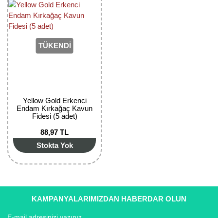
Girebolu Fidanı
Goji Berry Fidanı
Hünnap Fidanı
TÜKENDİ
İncir Fidanı
Kapari Gebre Otu Fidanı
Yellow Gold Erkenci
Kayısı Fidanı
Endam Kırkağaç Kavun
Fidesi (5 adet)
Keçiboynuzu Fidanı
88,97 TL
Stokta Yok
Kestane Fidanı
Kiraz Fidanı
Kivi Fidanı
KAMPANYALARIMIZDAN HABERDAR OLUN
Kızılcık Fidanı