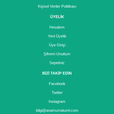
Nadir Çeşit Meyveler
Kişisel Veriler Politikası
Nar Fidanı
ÜYELİK
Narenciye Fidanları
Hesabım
Nektarin Fidanı
Yeni Üyelik
Üye Girişi
Papaya Fidanı
Şifremi Unuttum
Pepino Fidanı
Sepetiniz
Pitaya Fidanı
BİZİ TAKİP EDİN
Şeftali Fidanı
Facebook
Trabzon Hurması Fidanı
Twitter
Üzüm Fidanı
Instagram
bilgi@anamurnaturel.com
Vişne Fidanı