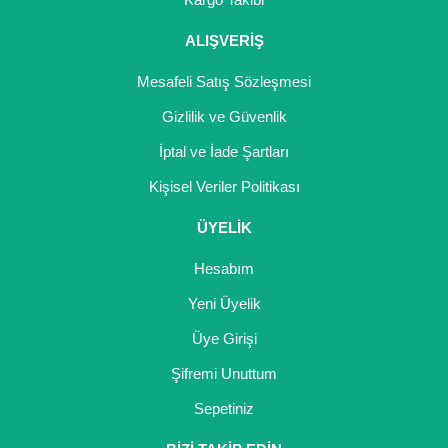
Girebolu Fidanı
ALIŞVERİŞ
Goji Berry Fidanı
Mesafeli Satış Sözleşmesi
Hünnap Fidanı
Gizlilik ve Güvenlik
İncir Fidanı
İptal ve İade Şartları
Kapari Gebre Otu Fidanı
Kişisel Veriler Politikası
Kayısı Fidanı
ÜYELİK
Keçiboynuzu Fidanı
Hesabım
Kestane Fidanı
Yeni Üyelik
Üye Girişi
Kiraz Fidanı
Şifremi Unuttum
Kivi Fidanı
Sepetiniz
Kızılcık Fidanı