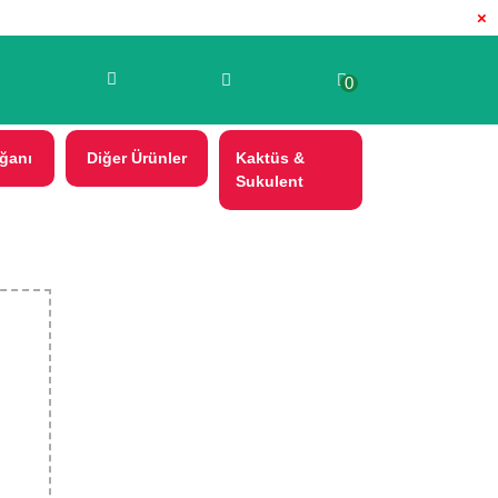
×
0
ğanı
Diğer Ürünler
Kaktüs &
Sukulent