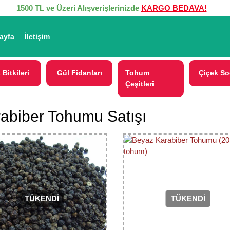
1500 TL ve Üzeri Alışverişlerinizde
KARGO BEDAVA!
ayfa
İletişim
 Bitkileri
Gül Fidanları
Tohum
Çiçek So
Çeşitleri
abiber Tohumu Satışı
TÜKENDİ
TÜKENDİ