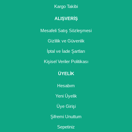
Girebolu Fidanı
Kargo Takibi
Goji Berry Fidanı
ALIŞVERİŞ
Hünnap Fidanı
Mesafeli Satış Sözleşmesi
İncir Fidanı
Gizlilik ve Güvenlik
İptal ve İade Şartları
Kapari Gebre Otu Fidanı
Kişisel Veriler Politikası
Kayısı Fidanı
ÜYELİK
Keçiboynuzu Fidanı
Hesabım
Kestane Fidanı
Yeni Üyelik
Kiraz Fidanı
Üye Girişi
Kivi Fidanı
Şifremi Unuttum
Sepetiniz
Kızılcık Fidanı