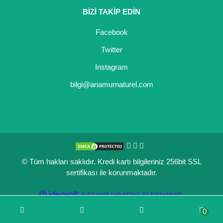
BİZİ TAKİP EDİN
Kocayemiş Fidanı
Facebook
Kuşburnu Fidanı
Twitter
Liçi Fidanı
Instagram
Longan Fidanı
bilgi@anamurnaturel.com
Malta Eriği Fidanı
Mango Fidanı
Melez Meyveler
© Tüm hakları saklıdır. Kredi kartı bilgileriniz 256bit SSL
Murt Fidanı
sertifikası ile korunmaktadır.
Muşmula Fidanı
ile
ideasoft
e-
hazırlandı.
ticaret
Muz Fidanı
0
paketleri