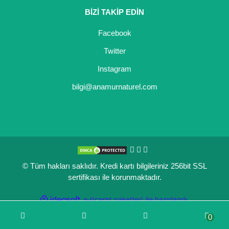
BİZİ TAKİP EDİN
Kocayemiş Fidanı
Facebook
Kuşburnu Fidanı
Twitter
Liçi Fidanı
Instagram
Longan Fidanı
bilgi@anamurnaturel.com
Malta Eriği Fidanı
Mango Fidanı
Melez Meyveler
© Tüm hakları saklıdır. Kredi kartı bilgileriniz 256bit SSL
Murt Fidanı
sertifikası ile korunmaktadır.
Muşmula Fidanı
ile
ideasoft
e-
hazırlandı.
ticaret
Muz Fidanı
0
paketleri