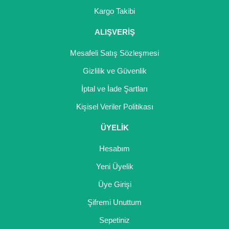
Girebolu Fidanı
Kargo Takibi
Goji Berry Fidanı
ALIŞVERİŞ
Hünnap Fidanı
Mesafeli Satış Sözleşmesi
İncir Fidanı
Gizlilik ve Güvenlik
İptal ve İade Şartları
Kapari Gebre Otu Fidanı
Kişisel Veriler Politikası
Kayısı Fidanı
ÜYELİK
Keçiboynuzu Fidanı
Hesabım
Kestane Fidanı
Yeni Üyelik
Kiraz Fidanı
Üye Girişi
Kivi Fidanı
Şifremi Unuttum
Sepetiniz
Kızılcık Fidanı