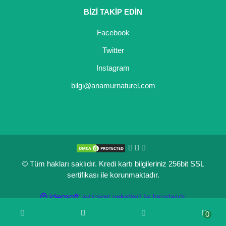
BİZİ TAKİP EDİN
Kocayemiş Fidanı
Facebook
Kuşburnu Fidanı
Twitter
Liçi Fidanı
Instagram
Longan Fidanı
bilgi@anamurnaturel.com
Malta Eriği Fidanı
Mango Fidanı
Melez Meyveler
© Tüm hakları saklıdır. Kredi kartı bilgileriniz 256bit SSL
Murt Fidanı
sertifikası ile korunmaktadır.
Muşmula Fidanı
ile
ideasoft
e-
hazırlandı.
ticaret
Muz Fidanı
0
paketleri