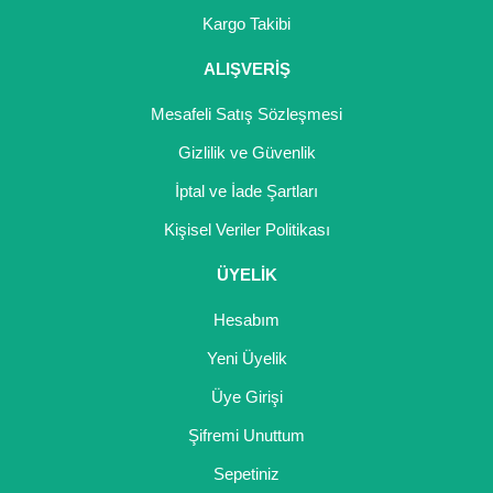
Girebolu Fidanı
Kargo Takibi
Goji Berry Fidanı
ALIŞVERİŞ
Hünnap Fidanı
Mesafeli Satış Sözleşmesi
İncir Fidanı
Gizlilik ve Güvenlik
İptal ve İade Şartları
Kapari Gebre Otu Fidanı
Kişisel Veriler Politikası
Kayısı Fidanı
ÜYELİK
Keçiboynuzu Fidanı
Hesabım
Kestane Fidanı
Yeni Üyelik
Kiraz Fidanı
Üye Girişi
Kivi Fidanı
Şifremi Unuttum
Sepetiniz
Kızılcık Fidanı