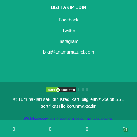
BİZİ TAKİP EDİN
Kocayemiş Fidanı
Facebook
Kuşburnu Fidanı
Twitter
Liçi Fidanı
Instagram
Longan Fidanı
bilgi@anamurnaturel.com
Malta Eriği Fidanı
Mango Fidanı
Melez Meyveler
© Tüm hakları saklıdır. Kredi kartı bilgileriniz 256bit SSL
Murt Fidanı
sertifikası ile korunmaktadır.
Muşmula Fidanı
ile
ideasoft
e-
hazırlandı.
ticaret
Muz Fidanı
0
paketleri