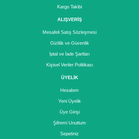
Girebolu Fidanı
Kargo Takibi
Goji Berry Fidanı
ALIŞVERİŞ
Hünnap Fidanı
Mesafeli Satış Sözleşmesi
İncir Fidanı
Gizlilik ve Güvenlik
İptal ve İade Şartları
Kapari Gebre Otu Fidanı
Kişisel Veriler Politikası
Kayısı Fidanı
ÜYELİK
Keçiboynuzu Fidanı
Hesabım
Kestane Fidanı
Yeni Üyelik
Kiraz Fidanı
Üye Girişi
Kivi Fidanı
Şifremi Unuttum
Sepetiniz
Kızılcık Fidanı