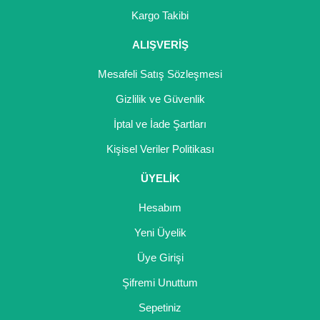
Girebolu Fidanı
Kargo Takibi
Goji Berry Fidanı
ALIŞVERİŞ
Hünnap Fidanı
Mesafeli Satış Sözleşmesi
İncir Fidanı
Gizlilik ve Güvenlik
İptal ve İade Şartları
Kapari Gebre Otu Fidanı
Kişisel Veriler Politikası
Kayısı Fidanı
ÜYELİK
Keçiboynuzu Fidanı
Hesabım
Kestane Fidanı
Yeni Üyelik
Kiraz Fidanı
Üye Girişi
Kivi Fidanı
Şifremi Unuttum
Sepetiniz
Kızılcık Fidanı