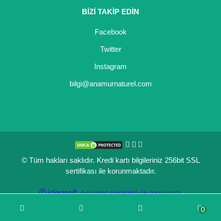
BİZİ TAKİP EDİN
Kocayemiş Fidanı
Facebook
Kuşburnu Fidanı
Twitter
Liçi Fidanı
Instagram
Longan Fidanı
bilgi@anamurnaturel.com
Malta Eriği Fidanı
Mango Fidanı
Melez Meyveler
© Tüm hakları saklıdır. Kredi kartı bilgileriniz 256bit SSL
Murt Fidanı
sertifikası ile korunmaktadır.
Muşmula Fidanı
ile
ideasoft
e-
hazırlandı.
ticaret
Muz Fidanı
0
paketleri