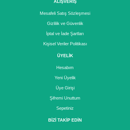
Girebolu Fidanı
ALIŞVERİŞ
Goji Berry Fidanı
Mesafeli Satış Sözleşmesi
Gizlilik ve Güvenlik
Hünnap Fidanı
İptal ve İade Şartları
İncir Fidanı
Kişisel Veriler Politikası
Kapari Gebre Otu Fidanı
ÜYELİK
Kayısı Fidanı
Hesabım
Keçiboynuzu Fidanı
Yeni Üyelik
Üye Girişi
Kestane Fidanı
Şifremi Unuttum
Kiraz Fidanı
Sepetiniz
Kivi Fidanı
BİZİ TAKİP EDİN
Kızılcık Fidanı