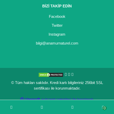
BİZİ TAKİP EDİN
Kocayemiş Fidanı
Facebook
Kuşburnu Fidanı
Twitter
Liçi Fidanı
Instagram
Longan Fidanı
bilgi@anamurnaturel.com
Malta Eriği Fidanı
Mango Fidanı
Melez Meyveler
© Tüm hakları saklıdır. Kredi kartı bilgileriniz 256bit SSL
Murt Fidanı
sertifikası ile korunmaktadır.
Muşmula Fidanı
ile
ideasoft
e-
hazırlandı.
ticaret
Muz Fidanı
0
paketleri