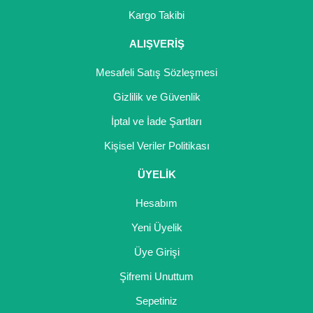
Girebolu Fidanı
Kargo Takibi
Goji Berry Fidanı
ALIŞVERİŞ
Hünnap Fidanı
Mesafeli Satış Sözleşmesi
İncir Fidanı
Gizlilik ve Güvenlik
İptal ve İade Şartları
Kapari Gebre Otu Fidanı
Kişisel Veriler Politikası
Kayısı Fidanı
ÜYELİK
Keçiboynuzu Fidanı
Hesabım
Kestane Fidanı
Yeni Üyelik
Kiraz Fidanı
Üye Girişi
Kivi Fidanı
Şifremi Unuttum
Sepetiniz
Kızılcık Fidanı