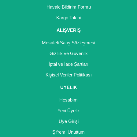
Girebolu Fidanı
Havale Bildirim Formu
Goji Berry Fidanı
Kargo Takibi
Hünnap Fidanı
ALIŞVERİŞ
İncir Fidanı
Mesafeli Satış Sözleşmesi
Gizlilik ve Güvenlik
Kapari Gebre Otu Fidanı
İptal ve İade Şartları
Kayısı Fidanı
Kişisel Veriler Politikası
Keçiboynuzu Fidanı
ÜYELİK
Kestane Fidanı
Hesabım
Kiraz Fidanı
Yeni Üyelik
Kivi Fidanı
Üye Girişi
Şifremi Unuttum
Kızılcık Fidanı