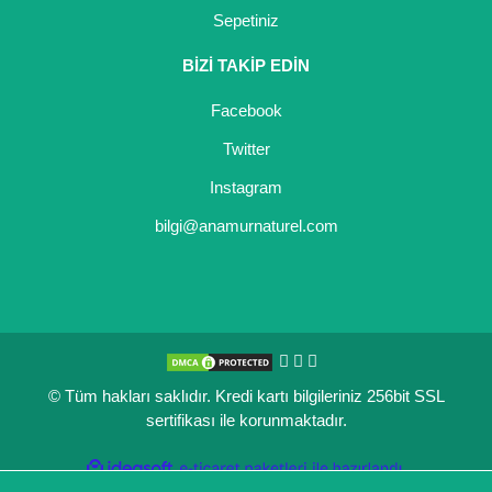
Sepetiniz
Kocayemiş Fidanı
BİZİ TAKİP EDİN
Kuşburnu Fidanı
Facebook
Liçi Fidanı
Twitter
Longan Fidanı
Instagram
Malta Eriği Fidanı
bilgi@anamurnaturel.com
Mango Fidanı
Melez Meyveler
Murt Fidanı
© Tüm hakları saklıdır. Kredi kartı bilgileriniz 256bit SSL
Muşmula Fidanı
sertifikası ile korunmaktadır.
Muz Fidanı
ile
ideasoft
e-
hazırlandı.
ticaret