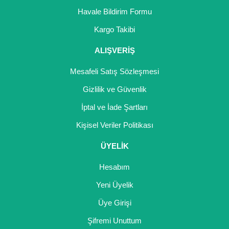
Girebolu Fidanı
Havale Bildirim Formu
Goji Berry Fidanı
Kargo Takibi
Hünnap Fidanı
ALIŞVERİŞ
İncir Fidanı
Mesafeli Satış Sözleşmesi
Gizlilik ve Güvenlik
Kapari Gebre Otu Fidanı
İptal ve İade Şartları
Kayısı Fidanı
Kişisel Veriler Politikası
Keçiboynuzu Fidanı
ÜYELİK
Kestane Fidanı
Hesabım
Kiraz Fidanı
Yeni Üyelik
Kivi Fidanı
Üye Girişi
Şifremi Unuttum
Kızılcık Fidanı