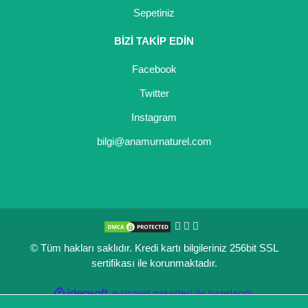
Sepetiniz
Kocayemiş Fidanı
BİZİ TAKİP EDİN
Kuşburnu Fidanı
Facebook
Liçi Fidanı
Twitter
Longan Fidanı
Instagram
Malta Eriği Fidanı
bilgi@anamurnaturel.com
Mango Fidanı
Melez Meyveler
Murt Fidanı
© Tüm hakları saklıdır. Kredi kartı bilgileriniz 256bit SSL
Muşmula Fidanı
sertifikası ile korunmaktadır.
Muz Fidanı
ile
ideasoft
e-
hazırlandı.
ticaret