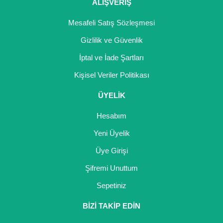
Girebolu Fidanı
ALIŞVERİŞ
Goji Berry Fidanı
Mesafeli Satış Sözleşmesi
Gizlilik ve Güvenlik
Hünnap Fidanı
İptal ve İade Şartları
İncir Fidanı
Kişisel Veriler Politikası
Kapari Gebre Otu Fidanı
ÜYELİK
Kayısı Fidanı
Hesabım
Keçiboynuzu Fidanı
Yeni Üyelik
Üye Girişi
Kestane Fidanı
Şifremi Unuttum
Kiraz Fidanı
Sepetiniz
Kivi Fidanı
BİZİ TAKİP EDİN
Kızılcık Fidanı