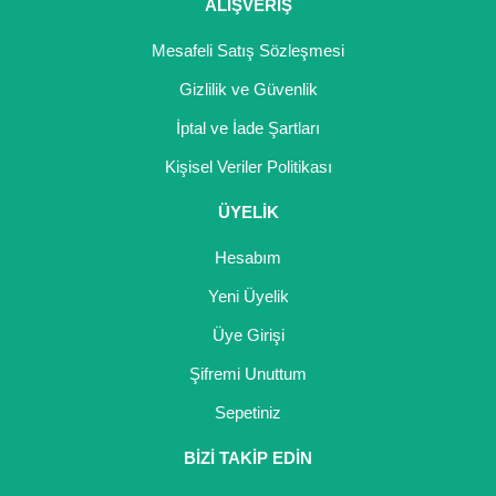
Girebolu Fidanı
ALIŞVERİŞ
Goji Berry Fidanı
Mesafeli Satış Sözleşmesi
Gizlilik ve Güvenlik
Hünnap Fidanı
İptal ve İade Şartları
İncir Fidanı
Kişisel Veriler Politikası
Kapari Gebre Otu Fidanı
ÜYELİK
Kayısı Fidanı
Hesabım
Keçiboynuzu Fidanı
Yeni Üyelik
Üye Girişi
Kestane Fidanı
Şifremi Unuttum
Kiraz Fidanı
Sepetiniz
Kivi Fidanı
BİZİ TAKİP EDİN
Kızılcık Fidanı