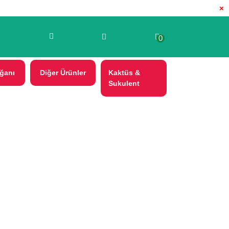
×
0
ğanı
Diğer Ürünler
Kaktüs &
Sukulent