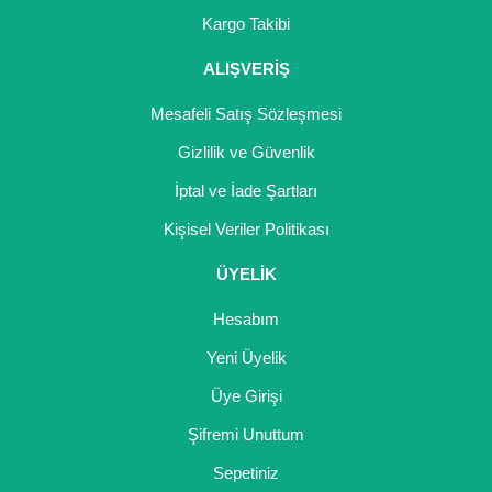
Girebolu Fidanı
Kargo Takibi
Goji Berry Fidanı
ALIŞVERİŞ
Hünnap Fidanı
Mesafeli Satış Sözleşmesi
İncir Fidanı
Gizlilik ve Güvenlik
İptal ve İade Şartları
Kapari Gebre Otu Fidanı
Kişisel Veriler Politikası
Kayısı Fidanı
ÜYELİK
Keçiboynuzu Fidanı
Hesabım
Kestane Fidanı
Yeni Üyelik
Kiraz Fidanı
Üye Girişi
Kivi Fidanı
Şifremi Unuttum
Sepetiniz
Kızılcık Fidanı