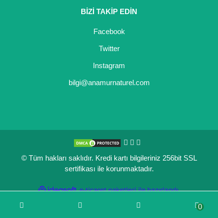
BİZİ TAKİP EDİN
Kocayemiş Fidanı
Facebook
Kuşburnu Fidanı
Twitter
Liçi Fidanı
Instagram
Longan Fidanı
bilgi@anamurnaturel.com
Malta Eriği Fidanı
Mango Fidanı
Melez Meyveler
© Tüm hakları saklıdır. Kredi kartı bilgileriniz 256bit SSL
Murt Fidanı
sertifikası ile korunmaktadır.
Muşmula Fidanı
ile
ideasoft
e-
hazırlandı.
ticaret
Muz Fidanı
0
paketleri