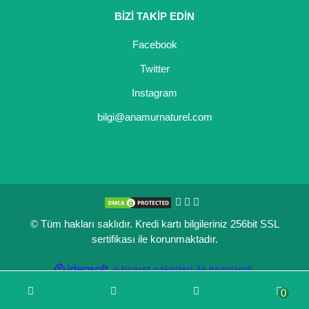
BİZİ TAKİP EDİN
Kocayemiş Fidanı
Facebook
Kuşburnu Fidanı
Twitter
Liçi Fidanı
Instagram
Longan Fidanı
bilgi@anamurnaturel.com
Malta Eriği Fidanı
Mango Fidanı
Melez Meyveler
© Tüm hakları saklıdır. Kredi kartı bilgileriniz 256bit SSL
Murt Fidanı
sertifikası ile korunmaktadır.
Muşmula Fidanı
ile
ideasoft
e-
hazırlandı.
ticaret
Muz Fidanı
0
paketleri