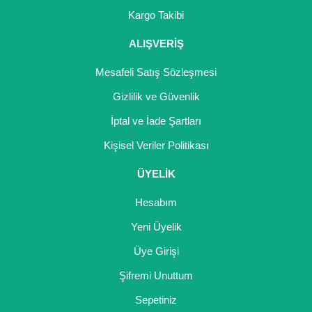
Girebolu Fidanı
Kargo Takibi
Goji Berry Fidanı
ALIŞVERİŞ
Hünnap Fidanı
Mesafeli Satış Sözleşmesi
İncir Fidanı
Gizlilik ve Güvenlik
İptal ve İade Şartları
Kapari Gebre Otu Fidanı
Kişisel Veriler Politikası
Kayısı Fidanı
ÜYELİK
Keçiboynuzu Fidanı
Hesabım
Kestane Fidanı
Yeni Üyelik
Kiraz Fidanı
Üye Girişi
Kivi Fidanı
Şifremi Unuttum
Sepetiniz
Kızılcık Fidanı