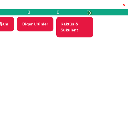
×
0
ğanı
Diğer Ürünler
Kaktüs &
Sukulent