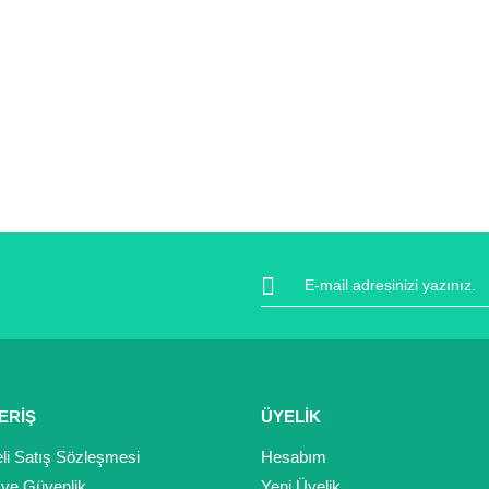
ERİŞ
ÜYELİK
li Satış Sözleşmesi
Hesabım
k ve Güvenlik
Yeni Üyelik