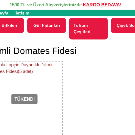
1500 TL ve Üzeri Alışverişlerinizde
KARGO BEDAVA!
ayfa
İletişim
 Bitkileri
Gül Fidanları
Tohum
Çiçek So
Çeşitleri
imli Domates Fidesi
TÜKENDİ