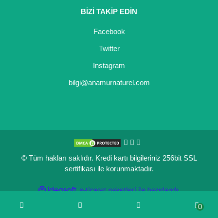
BİZİ TAKİP EDİN
Kocayemiş Fidanı
Facebook
Kuşburnu Fidanı
Twitter
Liçi Fidanı
Instagram
Longan Fidanı
bilgi@anamurnaturel.com
Malta Eriği Fidanı
Mango Fidanı
Melez Meyveler
© Tüm hakları saklıdır. Kredi kartı bilgileriniz 256bit SSL
Murt Fidanı
sertifikası ile korunmaktadır.
Muşmula Fidanı
ile
ideasoft
e-
hazırlandı.
ticaret
Muz Fidanı
0
paketleri