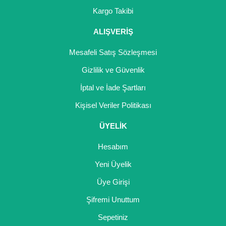
Girebolu Fidanı
Kargo Takibi
Goji Berry Fidanı
ALIŞVERİŞ
Hünnap Fidanı
Mesafeli Satış Sözleşmesi
İncir Fidanı
Gizlilik ve Güvenlik
İptal ve İade Şartları
Kapari Gebre Otu Fidanı
Kişisel Veriler Politikası
Kayısı Fidanı
ÜYELİK
Keçiboynuzu Fidanı
Hesabım
Kestane Fidanı
Yeni Üyelik
Kiraz Fidanı
Üye Girişi
Kivi Fidanı
Şifremi Unuttum
Sepetiniz
Kızılcık Fidanı