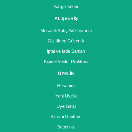
Girebolu Fidanı
Kargo Takibi
Goji Berry Fidanı
ALIŞVERİŞ
Hünnap Fidanı
Mesafeli Satış Sözleşmesi
İncir Fidanı
Gizlilik ve Güvenlik
İptal ve İade Şartları
Kapari Gebre Otu Fidanı
Kişisel Veriler Politikası
Kayısı Fidanı
ÜYELİK
Keçiboynuzu Fidanı
Hesabım
Kestane Fidanı
Yeni Üyelik
Kiraz Fidanı
Üye Girişi
Kivi Fidanı
Şifremi Unuttum
Sepetiniz
Kızılcık Fidanı