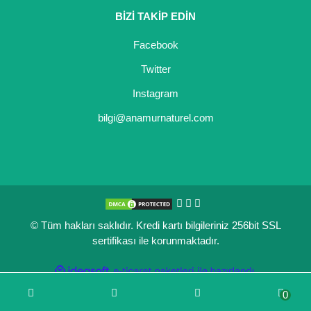
BİZİ TAKİP EDİN
Kocayemiş Fidanı
Facebook
Kuşburnu Fidanı
Twitter
Liçi Fidanı
Instagram
Longan Fidanı
bilgi@anamurnaturel.com
Malta Eriği Fidanı
Mango Fidanı
Melez Meyveler
© Tüm hakları saklıdır. Kredi kartı bilgileriniz 256bit SSL
Murt Fidanı
sertifikası ile korunmaktadır.
Muşmula Fidanı
ile
ideasoft
e-
hazırlandı.
ticaret
Muz Fidanı
0
paketleri