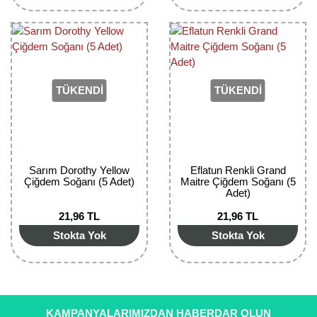
Bektaşi Üzümü Fidanı
Nostaljik Güller
Ters Lale Soğanı
Böğürtlen Fidanı
Peyzaj Gülleri
Yılbaşı Gülü Çiçeği
Ceviz Fidanı
Sarmaşık(Çardak) Gül Fidanları
Zambak Soğanı
TÜKENDİ
TÜKENDİ
Dut Fidanı
Elma Fidanı
Erik Fidanı
Sarım Dorothy Yellow
Eflatun Renkli Grand
Çiğdem Soğanı (5 Adet)
Maitre Çiğdem Soğanı (5
Adet)
Feijoa Fidanı
21,96 TL
21,96 TL
Fidan Anaçları ve Aşı Kalemleri
Stokta Yok
Stokta Yok
Fındık Fidanı
Frenk Üzümü Fidanı
KAMPANYALARIMIZDAN HABERDAR OLUN