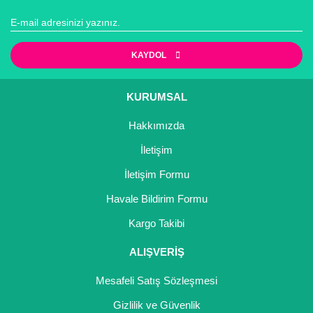
Girebolu Fidanı
Goji Berry Fidanı
KAYDOL
Hünnap Fidanı
İncir Fidanı
KURUMSAL
Kapari Gebre Otu Fidanı
Hakkımızda
İletişim
Kayısı Fidanı
İletişim Formu
Keçiboynuzu Fidanı
Havale Bildirim Formu
Kestane Fidanı
Kargo Takibi
Kiraz Fidanı
ALIŞVERİŞ
Kivi Fidanı
Mesafeli Satış Sözleşmesi
Kızılcık Fidanı
Gizlilik ve Güvenlik