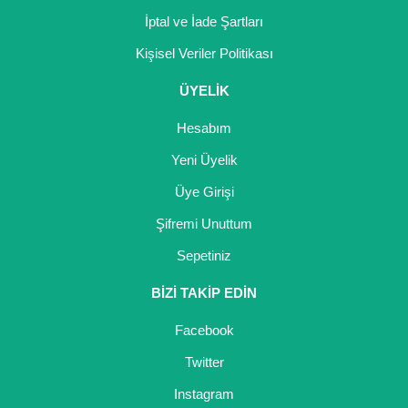
İptal ve İade Şartları
Kocayemiş Fidanı
Kişisel Veriler Politikası
Kuşburnu Fidanı
ÜYELİK
Liçi Fidanı
Hesabım
Longan Fidanı
Yeni Üyelik
Malta Eriği Fidanı
Üye Girişi
Mango Fidanı
Şifremi Unuttum
Sepetiniz
Melez Meyveler
BİZİ TAKİP EDİN
Murt Fidanı
Facebook
Muşmula Fidanı
Twitter
Muz Fidanı
Instagram