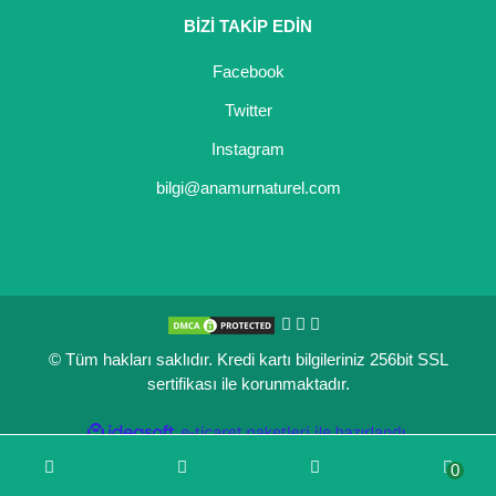
BİZİ TAKİP EDİN
Kocayemiş Fidanı
Facebook
Kuşburnu Fidanı
Twitter
Liçi Fidanı
Instagram
Longan Fidanı
bilgi@anamurnaturel.com
Malta Eriği Fidanı
Mango Fidanı
Melez Meyveler
© Tüm hakları saklıdır. Kredi kartı bilgileriniz 256bit SSL
Murt Fidanı
sertifikası ile korunmaktadır.
Muşmula Fidanı
ile
ideasoft
e-
hazırlandı.
ticaret
Muz Fidanı
0
paketleri