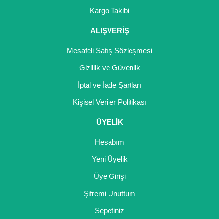
Girebolu Fidanı
Kargo Takibi
Goji Berry Fidanı
ALIŞVERİŞ
Hünnap Fidanı
Mesafeli Satış Sözleşmesi
İncir Fidanı
Gizlilik ve Güvenlik
İptal ve İade Şartları
Kapari Gebre Otu Fidanı
Kişisel Veriler Politikası
Kayısı Fidanı
ÜYELİK
Keçiboynuzu Fidanı
Hesabım
Kestane Fidanı
Yeni Üyelik
Kiraz Fidanı
Üye Girişi
Kivi Fidanı
Şifremi Unuttum
Sepetiniz
Kızılcık Fidanı