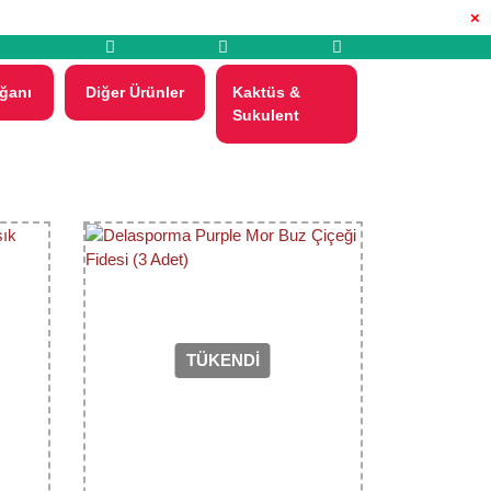
×
ğanı
Diğer Ürünler
Kaktüs &
Sukulent
TÜKENDİ