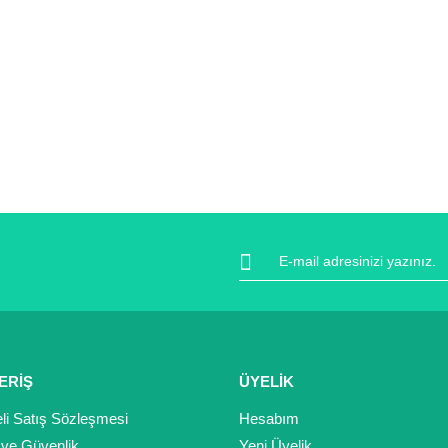
ERİŞ
ÜYELİK
li Satış Sözleşmesi
Hesabım
k ve Güvenlik
Yeni Üyelik