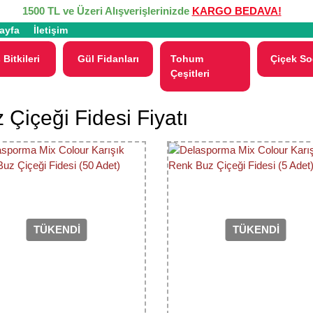
1500 TL ve Üzeri Alışverişlerinizde
KARGO BEDAVA!
ayfa
İletişim
 Bitkileri
Gül Fidanları
Tohum
Çiçek So
Çeşitleri
 Çiçeği Fidesi Fiyatı
TÜKENDİ
TÜKENDİ