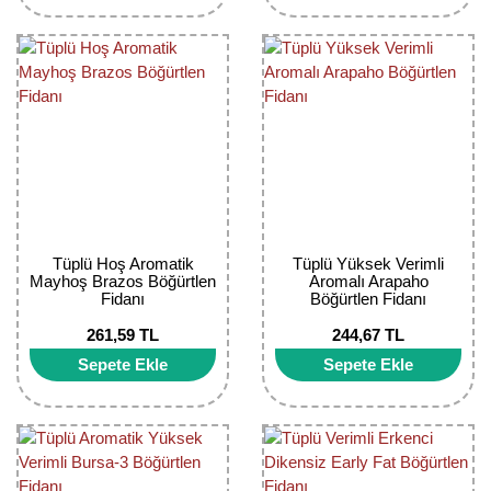
Bektaşi Üzümü Fidanı
Nostaljik Güller
Ters Lale Soğanı
Böğürtlen Fidanı
Peyzaj Gülleri
Yılbaşı Gülü Çiçeği
Ceviz Fidanı
Sarmaşık(Çardak) Gül Fidanları
Zambak Soğanı
Dut Fidanı
Elma Fidanı
Erik Fidanı
Tüplü Hoş Aromatik
Tüplü Yüksek Verimli
Mayhoş Brazos Böğürtlen
Aromalı Arapaho
Fidanı
Böğürtlen Fidanı
Feijoa Fidanı
261,59 TL
244,67 TL
Fidan Anaçları ve Aşı Kalemleri
Sepete Ekle
Sepete Ekle
Fındık Fidanı
Frenk Üzümü Fidanı