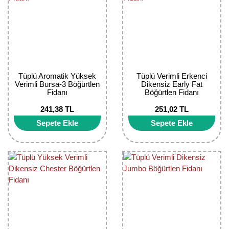
Girebolu Fidanı
Goji Berry Fidanı
Hünnap Fidanı
İncir Fidanı
Tüplü Aromatik Yüksek
Tüplü Verimli Erkenci
Verimli Bursa-3 Böğürtlen
Dikensiz Early Fat
Kapari Gebre Otu Fidanı
Fidanı
Böğürtlen Fidanı
241,38 TL
251,02 TL
Kayısı Fidanı
Sepete Ekle
Sepete Ekle
Keçiboynuzu Fidanı
Kestane Fidanı
Kiraz Fidanı
Kivi Fidanı
Kızılcık Fidanı