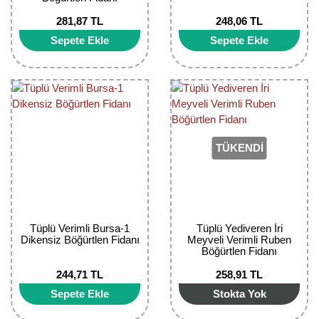
Nadir Çeşit Meyveler
281,87 TL
248,06 TL
Nar Fidanı
Sepete Ekle
Sepete Ekle
Narenciye Fidanları
Nektarin Fidanı
Papaya Fidanı
TÜKENDİ
Pepino Fidanı
Pitaya Fidanı
Şeftali Fidanı
Tüplü Verimli Bursa-1
Tüplü Yediveren İri
Dikensiz Böğürtlen Fidanı
Meyveli Verimli Ruben
Böğürtlen Fidanı
Trabzon Hurması Fidanı
244,71 TL
258,91 TL
Üzüm Fidanı
Sepete Ekle
Stokta Yok
Vişne Fidanı