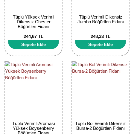
Kocayemiş Fidanı
Tüplü Yüksek Verimli
Tüplü Verimli Dikensiz
Kuşburnu Fidanı
Dikensiz Chester
Jumbo Böğürtlen Fidanı
Böğürtlen Fidanı
Liçi Fidanı
244,67 TL
248,33 TL
Sepete Ekle
Sepete Ekle
Longan Fidanı
Malta Eriği Fidanı
Mango Fidanı
Melez Meyveler
Murt Fidanı
Muşmula Fidanı
Tüplü Verimli Aroması
Tüplü Bol Verimli Dikensiz
Muz Fidanı
Yüksek Boysenberry
Bursa-2 Böğürtlen Fidanı
Böğürtlen Fidanı