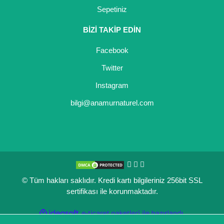
Sepetiniz
Kocayemiş Fidanı
BİZİ TAKİP EDİN
Kuşburnu Fidanı
Facebook
Liçi Fidanı
Twitter
Longan Fidanı
Instagram
Malta Eriği Fidanı
bilgi@anamurnaturel.com
Mango Fidanı
Melez Meyveler
Murt Fidanı
© Tüm hakları saklıdır. Kredi kartı bilgileriniz 256bit SSL
Muşmula Fidanı
sertifikası ile korunmaktadır.
Muz Fidanı
ile
ideasoft
e-
hazırlandı.
ticaret