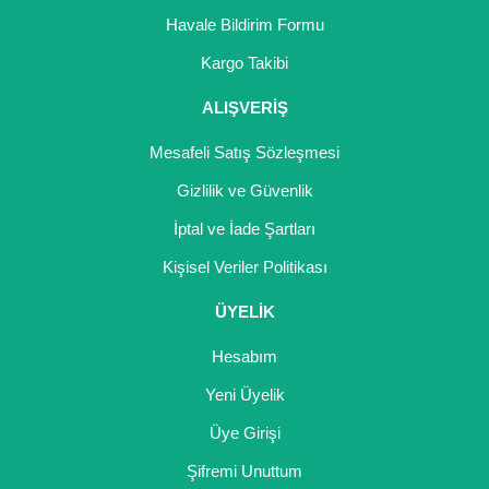
Girebolu Fidanı
Havale Bildirim Formu
Goji Berry Fidanı
Kargo Takibi
Hünnap Fidanı
ALIŞVERİŞ
İncir Fidanı
Mesafeli Satış Sözleşmesi
Gizlilik ve Güvenlik
Kapari Gebre Otu Fidanı
İptal ve İade Şartları
Kayısı Fidanı
Kişisel Veriler Politikası
Keçiboynuzu Fidanı
ÜYELİK
Kestane Fidanı
Hesabım
Kiraz Fidanı
Yeni Üyelik
Kivi Fidanı
Üye Girişi
Şifremi Unuttum
Kızılcık Fidanı