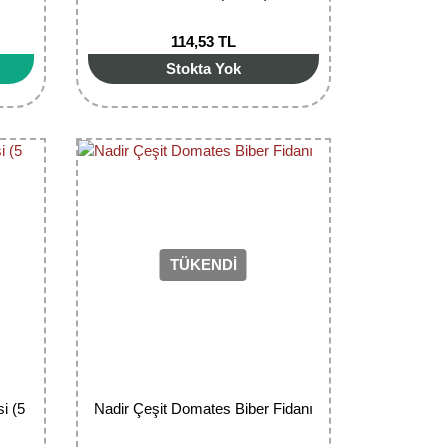
114,53 TL
Stokta Yok
TÜKENDİ
i (5
Nadir Çeşit Domates Biber Fidanı