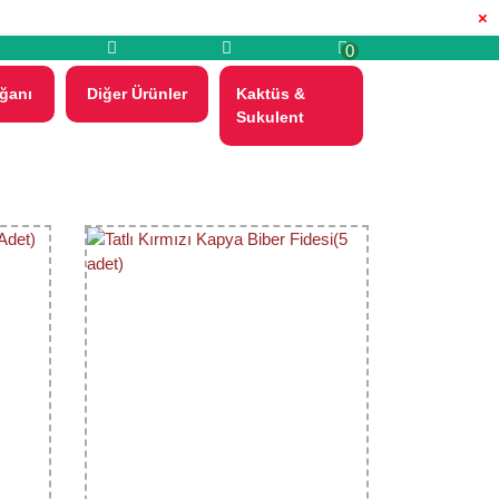
×
0
ğanı
Diğer Ürünler
Kaktüs &
Sukulent