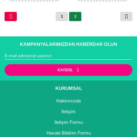
Yaban Mersini Fidanı
1
2
Zeytin Fidanı
KAMPANYALARIMIZDAN HABERDAR OLUN
KAYDOL
KURUMSAL
Hakkımızda
İletişim
İletişim Formu
Havale Bildirim Formu