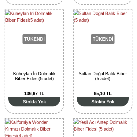
Bektaşi Üzümü Fidanı
Nostaljik Güller
Ters Lale Soğanı
Böğürtlen Fidanı
Peyzaj Gülleri
Yılbaşı Gülü Çiçeği
Ceviz Fidanı
Sarmaşık(Çardak) Gül Fidanları
Zambak Soğanı
TÜKENDİ
TÜKENDİ
Dut Fidanı
Elma Fidanı
Erik Fidanı
Küheylan İri Dolmalık
Sultan Doğal Balık Biber
Biber Fidesi(5 adet)
(5 adet)
Feijoa Fidanı
136,67 TL
85,10 TL
Fidan Anaçları ve Aşı Kalemleri
Stokta Yok
Stokta Yok
Fındık Fidanı
Frenk Üzümü Fidanı