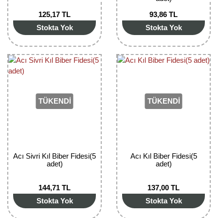
Nadir Çeşit Meyveler
125,17 TL
93,86 TL
Nar Fidanı
Stokta Yok
Stokta Yok
Narenciye Fidanları
Nektarin Fidanı
Papaya Fidanı
TÜKENDİ
TÜKENDİ
Pepino Fidanı
Pitaya Fidanı
Şeftali Fidanı
Acı Sivri Kıl Biber Fidesi(5
Acı Kıl Biber Fidesi(5
adet)
adet)
Trabzon Hurması Fidanı
144,71 TL
137,00 TL
Üzüm Fidanı
Stokta Yok
Stokta Yok
Vişne Fidanı