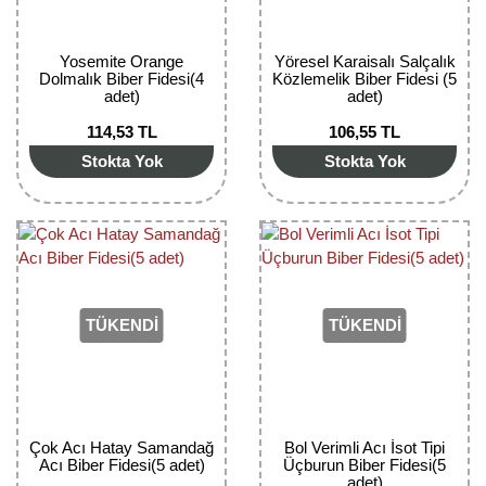
Kocayemiş Fidanı
Yosemite Orange
Yöresel Karaisalı Salçalık
Kuşburnu Fidanı
Dolmalık Biber Fidesi(4
Közlemelik Biber Fidesi (5
adet)
adet)
Liçi Fidanı
114,53 TL
106,55 TL
Stokta Yok
Stokta Yok
Longan Fidanı
Malta Eriği Fidanı
Mango Fidanı
Melez Meyveler
TÜKENDİ
TÜKENDİ
Murt Fidanı
Muşmula Fidanı
Çok Acı Hatay Samandağ
Bol Verimli Acı İsot Tipi
Muz Fidanı
Acı Biber Fidesi(5 adet)
Üçburun Biber Fidesi(5
adet)