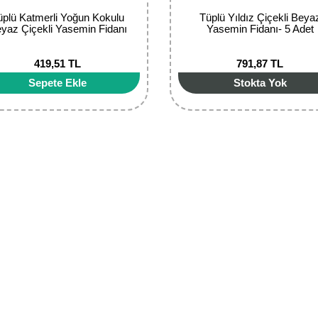
üplü Katmerli Yoğun Kokulu
Tüplü Yıldız Çiçekli Beya
yaz Çiçekli Yasemin Fidanı
Yasemin Fidanı- 5 Adet
419,51 TL
791,87 TL
Sepete Ekle
Stokta Yok