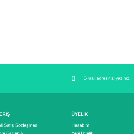
ERİŞ
ÜYELİK
li Satış Sözleşmesi
Hesabım
k ve Güvenlik
Yeni Üyelik