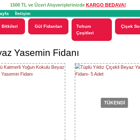
1500 TL ve Üzeri Alışverişlerinizde
KARGO BEDAVA!
ayfa
İletişim
 Bitkileri
Gül Fidanları
Tohum
Çiçek So
Çeşitleri
az Yasemin Fidanı
TÜKENDİ