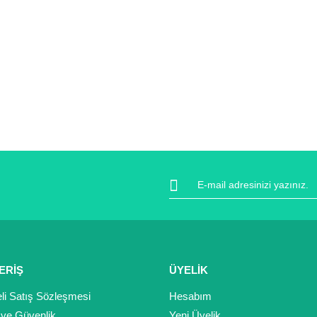
ERİŞ
ÜYELİK
li Satış Sözleşmesi
Hesabım
k ve Güvenlik
Yeni Üyelik