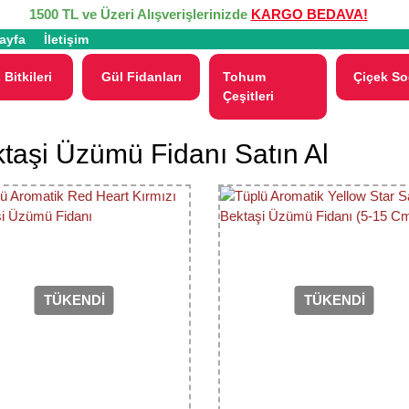
1500 TL ve Üzeri Alışverişlerinizde
KARGO BEDAVA!
ayfa
İletişim
 Bitkileri
Gül Fidanları
Tohum
Çiçek So
Çeşitleri
taşi Üzümü Fidanı Satın Al
TÜKENDİ
TÜKENDİ