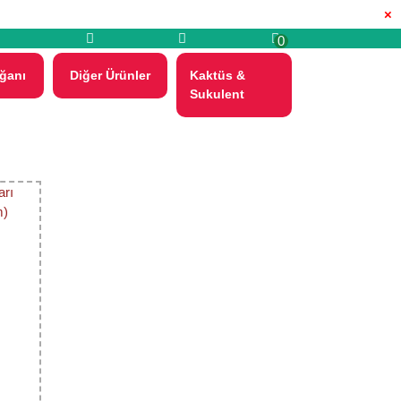
×
0
ğanı
Diğer Ürünler
Kaktüs &
Sukulent