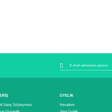
ERİŞ
ÜYELİK
li Satış Sözleşmesi
Hesabım
k ve Güvenlik
Yeni Üyelik