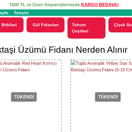
1500 TL ve Üzeri Alışverişlerinizde
KARGO BEDAVA!
ayfa
İletişim
 Bitkileri
Gül Fidanları
Tohum
Çiçek So
Çeşitleri
taşi Üzümü Fidanı Nerden Alınır
TÜKENDİ
TÜKENDİ