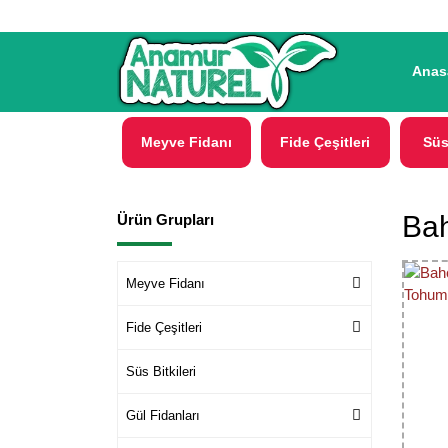
Anas
Meyve Fidanı
Fide Çeşitleri
Süs
Bah
Ürün Grupları
Meyve Fidanı
Fide Çeşitleri
Süs Bitkileri
Gül Fidanları