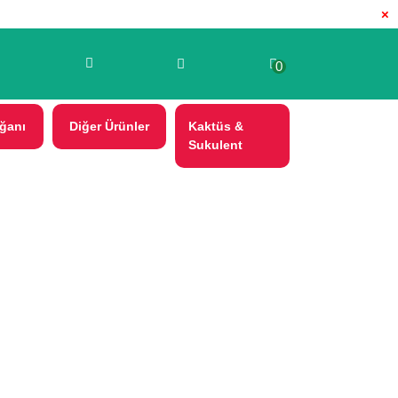
×
0
ğanı
Diğer Ürünler
Kaktüs &
Sukulent