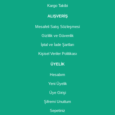
Girebolu Fidanı
Kargo Takibi
Goji Berry Fidanı
ALIŞVERİŞ
Hünnap Fidanı
Mesafeli Satış Sözleşmesi
İncir Fidanı
Gizlilik ve Güvenlik
İptal ve İade Şartları
Kapari Gebre Otu Fidanı
Kişisel Veriler Politikası
Kayısı Fidanı
ÜYELİK
Keçiboynuzu Fidanı
Hesabım
Kestane Fidanı
Yeni Üyelik
Kiraz Fidanı
Üye Girişi
Kivi Fidanı
Şifremi Unuttum
Sepetiniz
Kızılcık Fidanı