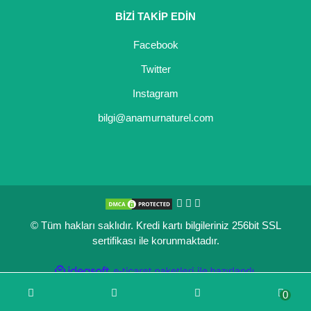
BİZİ TAKİP EDİN
Kocayemiş Fidanı
Facebook
Kuşburnu Fidanı
Twitter
Liçi Fidanı
Instagram
Longan Fidanı
bilgi@anamurnaturel.com
Malta Eriği Fidanı
Mango Fidanı
Melez Meyveler
© Tüm hakları saklıdır. Kredi kartı bilgileriniz 256bit SSL
Murt Fidanı
sertifikası ile korunmaktadır.
Muşmula Fidanı
ile
ideasoft
e-
hazırlandı.
ticaret
Muz Fidanı
0
paketleri