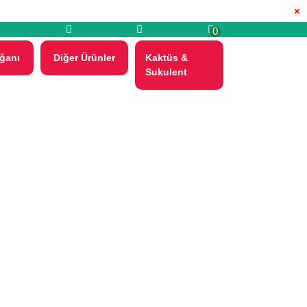
×
0
ğanı
Diğer Ürünler
Kaktüs &
Sukulent