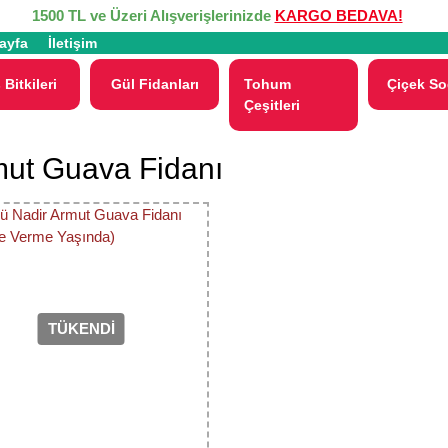
1500 TL ve Üzeri Alışverişlerinizde
KARGO BEDAVA!
ayfa
İletişim
 Bitkileri
Gül Fidanları
Tohum
Çiçek So
Çeşitleri
ut Guava Fidanı
TÜKENDİ