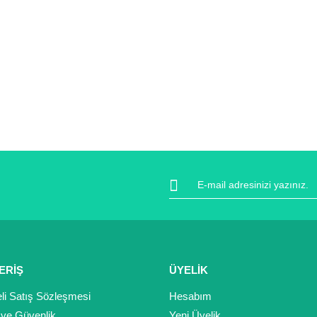
ERİŞ
ÜYELİK
li Satış Sözleşmesi
Hesabım
k ve Güvenlik
Yeni Üyelik