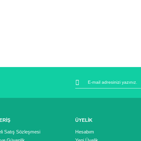
ERİŞ
ÜYELİK
li Satış Sözleşmesi
Hesabım
k ve Güvenlik
Yeni Üyelik