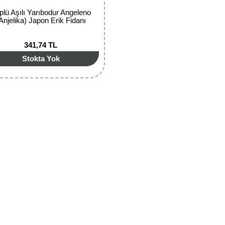
plü Aşılı Yarıbodur Angeleno
Anjelika) Japon Erik Fidanı
341,74 TL
Stokta Yok