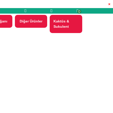
×
0
ğanı
Diğer Ürünler
Kaktüs &
Sukulent