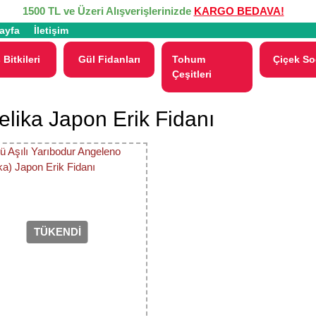
1500 TL ve Üzeri Alışverişlerinizde
KARGO BEDAVA!
ayfa
İletişim
 Bitkileri
Gül Fidanları
Tohum
Çiçek So
Çeşitleri
elika Japon Erik Fidanı
TÜKENDİ