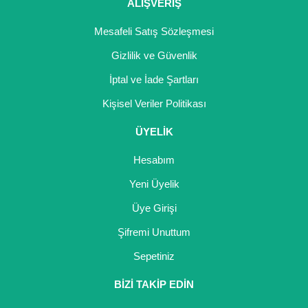
Girebolu Fidanı
ALIŞVERİŞ
Goji Berry Fidanı
Mesafeli Satış Sözleşmesi
Gizlilik ve Güvenlik
Hünnap Fidanı
İptal ve İade Şartları
İncir Fidanı
Kişisel Veriler Politikası
Kapari Gebre Otu Fidanı
ÜYELİK
Kayısı Fidanı
Hesabım
Keçiboynuzu Fidanı
Yeni Üyelik
Üye Girişi
Kestane Fidanı
Şifremi Unuttum
Kiraz Fidanı
Sepetiniz
Kivi Fidanı
BİZİ TAKİP EDİN
Kızılcık Fidanı