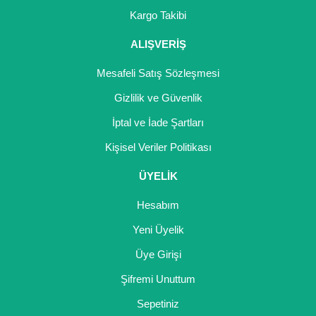
Girebolu Fidanı
Kargo Takibi
Goji Berry Fidanı
ALIŞVERİŞ
Hünnap Fidanı
Mesafeli Satış Sözleşmesi
İncir Fidanı
Gizlilik ve Güvenlik
İptal ve İade Şartları
Kapari Gebre Otu Fidanı
Kişisel Veriler Politikası
Kayısı Fidanı
ÜYELİK
Keçiboynuzu Fidanı
Hesabım
Kestane Fidanı
Yeni Üyelik
Kiraz Fidanı
Üye Girişi
Kivi Fidanı
Şifremi Unuttum
Sepetiniz
Kızılcık Fidanı