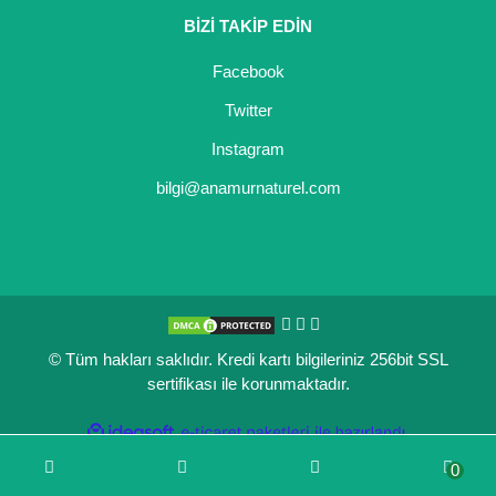
BİZİ TAKİP EDİN
Kocayemiş Fidanı
Facebook
Kuşburnu Fidanı
Twitter
Liçi Fidanı
Instagram
Longan Fidanı
bilgi@anamurnaturel.com
Malta Eriği Fidanı
Mango Fidanı
Melez Meyveler
© Tüm hakları saklıdır. Kredi kartı bilgileriniz 256bit SSL
Murt Fidanı
sertifikası ile korunmaktadır.
Muşmula Fidanı
ile
ideasoft
e-
hazırlandı.
ticaret
Muz Fidanı
0
paketleri