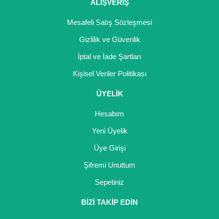
Girebolu Fidanı
ALIŞVERİŞ
Goji Berry Fidanı
Mesafeli Satış Sözleşmesi
Gizlilik ve Güvenlik
Hünnap Fidanı
İptal ve İade Şartları
İncir Fidanı
Kişisel Veriler Politikası
Kapari Gebre Otu Fidanı
ÜYELİK
Kayısı Fidanı
Hesabım
Keçiboynuzu Fidanı
Yeni Üyelik
Üye Girişi
Kestane Fidanı
Şifremi Unuttum
Kiraz Fidanı
Sepetiniz
Kivi Fidanı
BİZİ TAKİP EDİN
Kızılcık Fidanı