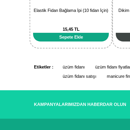
Elastik Fidan Bağlama İpi (10 fidan İçin)
Dikim
15,45 TL
Sepete Ekle
Etiketler :
üzüm fidanı
üzüm fidanı fiyatla
üzüm fidanı satışı
manicure fi
KAMPANYALARIMIZDAN HABERDAR OLUN