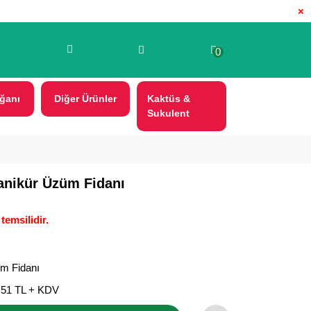
×
0
ğanı
Diğer Ürünler
Kaktüs &
Sukulent
anikür Üzüm Fidanı
temsilidir.
m Fidanı
,51 TL + KDV