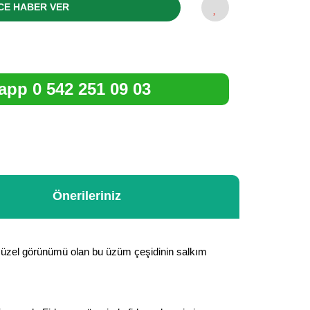
CE HABER VER
pp 0 542 251 09 03
Önerileriniz
. Güzel görünümü olan bu üzüm çeşidinin salkım