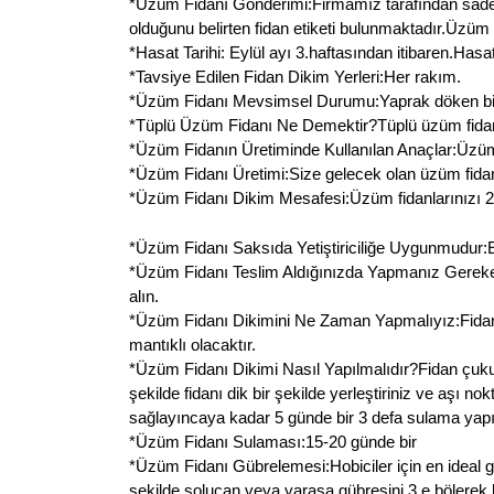
*Üzüm Fidanı Gönderimi:Firmamız tarafından sadece f
olduğunu belirten fidan etiketi bulunmaktadır.Üzüm
*Hasat Tarihi: Eylül ayı 3.haftasından itibaren.Hasat
*Tavsiye Edilen Fidan Dikim Yerleri:Her rakım.
*Üzüm Fidanı Mevsimsel Durumu:Yaprak döken bir bitk
*Tüplü Üzüm Fidanı Ne Demektir?Tüplü üzüm fidanı 
*Üzüm Fidanın Üretiminde Kullanılan Anaçlar:Üzüm 
*Üzüm Fidanı Üretimi:Size gelecek olan üzüm fidanı 
*Üzüm Fidanı Dikim Mesafesi:Üzüm fidanlarınızı 2 m
*Üzüm Fidanı Saksıda Yetiştiriciliğe Uygunmudur:Evet 
*Üzüm Fidanı Teslim Aldığınızda Yapmanız Gerekenle
alın.
*Üzüm Fidanı Dikimini Ne Zaman Yapmalıyız:Fidan
mantıklı olacaktır.
*Üzüm Fidanı Dikimi Nasıl Yapılmalıdır?Fidan çuku
şekilde fidanı dik bir şekilde yerleştiriniz ve aşı 
sağlayıncaya kadar 5 günde bir 3 defa sulama yapın
*Üzüm Fidanı Sulaması:15-20 günde bir
*Üzüm Fidanı Gübrelemesi:Hobiciler için en ideal 
şekilde solucan veya yarasa gübresini 3 e bölerek k