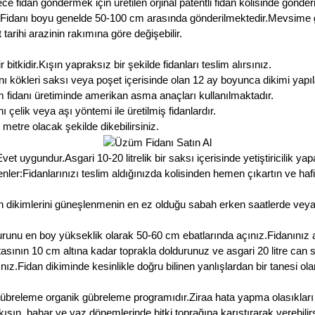
idan göndermek için üretilen orjinal patentli fidan kolisinde gönderi
 Fidanı boyu genelde 50-100 cm arasında gönderilmektedir.Mevsime göre
 tarihi arazinin rakımına göre değişebilir.
idir.Kışın yapraksız bir şekilde fidanları teslim alırsınız.
kökleri saksı veya poşet içerisinde olan 12 ay boyunca dikimi yapıl
fidanı üretiminde amerikan asma anaçları kullanılmaktadır.
çelik veya aşı yöntemi ile üretilmiş fidanlardır.
etre olacak şekilde dikebilirsiniz.
uygundur.Asgari 10-20 litrelik bir saksı içerisinde yetiştiricilik yapab
r:Fidanlarınızı teslim aldığınızda kolisinden hemen çıkartın ve hafi
 dikimlerini güneşlenmenin en ez olduğu sabah erken saatlerde vey
runu en boy yükseklik olarak 50-60 cm ebatlarında açınız.Fidanınız 
noktasının 10 cm altına kadar toprakla doldurunuz ve asgari 20 litre ca
ız.Fidan dikiminde kesinlikle doğru bilinen yanlışlardan bir tanesi o
gübreleme organik gübreleme programıdır.Ziraa hata yapma olasıklar
ışın, bahar ve yaz dönemlerinde bitki toprağına karıştırarak verebilirs