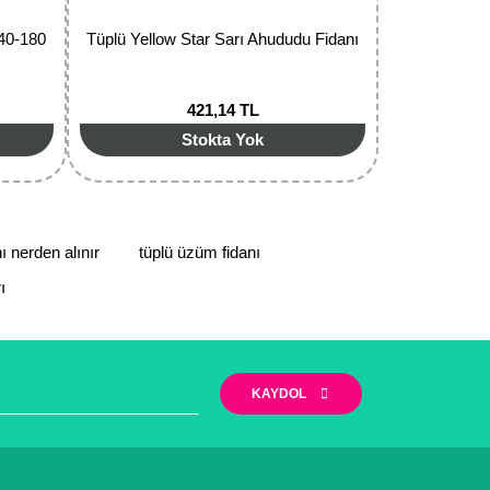
40-180
Tüplü Yellow Star Sarı Ahududu Fidanı
421,14 TL
Stokta Yok
ı nerden alınır
tüplü üzüm fidanı
ı
KAYDOL