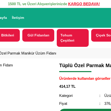
1500 TL ve Üzeri Alışverişlerinizde
KARGO BEDAVA!
ayfa
İletişim
 Bitkileri
Gül Fidanları
Tohum
Çiçek So
Çeşitleri
Özel Parmak Manikür Üzüm Fidanı
Tüplü Özel Parmak M
Ürünlerde kullanılan görseller 
414,17 TL
Kategori
Üzü
Fiyat
376