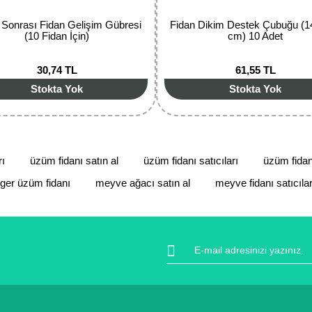
Gönder
 Sonrası Fidan Gelişim Gübresi
Fidan Dikim Destek Çubuğu (1
(10 Fidan İçin)
cm) 10 Adet
30,74 TL
61,55 TL
Stokta Yok
Stokta Yok
rı
üzüm fidanı satın al
üzüm fidanı satıcıları
üzüm fidan
nger üzüm fidanı
meyve ağacı satın al
meyve fidanı satıcılar