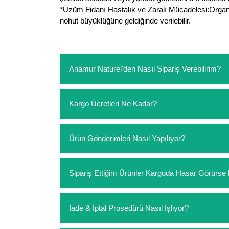
*Üzüm Fidanı Hastalık ve Zaralı Mücadelesi:Organi
nohut büyüklüğüne geldiğinde verilebilir.
Anamur Naturel'den Nasıl Sipariş Verebilirim?
https://www.anamurnaturel.com 'dan kendiniz sep
Kargo Ücretleri Ne Kadar?
sipariş verebilirsiniz. Sitemizden vereceğiniz sip
ödeme yoktur.
https://www.anamurnaturel.com 'da siz kargoyu de
Ürün Gönderimleri Nasıl Yapılıyor?
siparişlerinizde sepetinizdeki ürünleri hacimler
Sipariş verdiğiniz ürünler, özel tasarlanmış amba
Sipariş Ettiğim Ürünler Kargoda Hasar Görür
Koşulsuz müşteri memnuniyeti politikalarımız 
İade & İptal Prosedürü Nasıl İşliyor?
hasar görmüş ise hemen bizimle iletişime geçerek