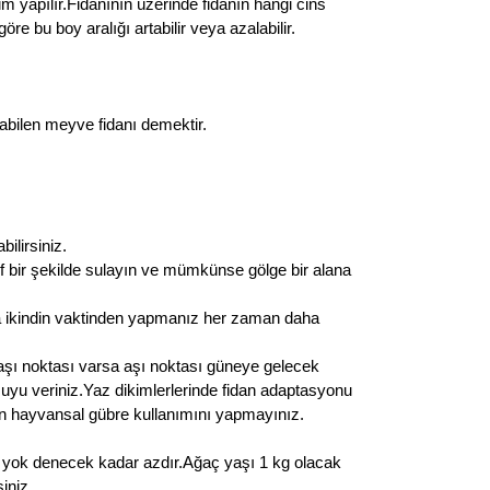
m yapılır.Fidanının üzerinde fidanın hangi cins
 bu boy aralığı artabilir veya azalabilir.
abilen meyve fidanı demektir.
ilirsiniz.
f bir şekilde sulayın ve mümkünse gölge bir alana
a ikindin vaktinden yapmanız her zaman daha
aşı noktası varsa aşı noktası güneye gelecek
n suyu veriniz.Yaz dikimlerlerinde fidan adaptasyonu
lan hayvansal gübre kullanımını yapmayınız.
ı yok denecek kadar azdır.Ağaç yaşı 1 kg olacak
iniz.