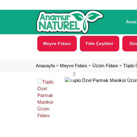
Anas
Meyve Fidanı
Fide Çeşitleri
Süs
Anasayfa
Meyve Fidanı
Üzüm Fidanı
Tüplü 