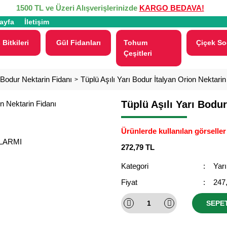
1500 TL ve Üzeri Alışverişlerinizde
KARGO BEDAVA!
ayfa
İletişim
 Bitkileri
Gül Fidanları
Tohum
Çiçek So
Çeşitleri
 Bodur Nektarin Fidanı
Tüplü Aşılı Yarı Bodur İtalyan Orion Nektarin
Tüplü Aşılı Yarı Bodur
Ürünlerde kullanılan görseller 
ALARMI
272,79 TL
Kategori
Yarı
Fiyat
247
SEPE