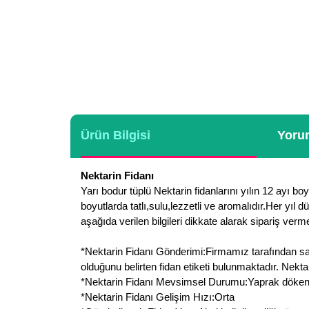
Ürün Bilgisi
Yorum
Nektarin Fidanı
Yarı bodur tüplü Nektarin fidanlarını yılın 12 ayı bo
boyutlarda tatlı,sulu,lezzetli ve aromalıdır.Her yıl d
aşağıda verilen bilgileri dikkate alarak sipariş verme
*Nektarin Fidanı Gönderimi:Firmamız tarafından sade
olduğunu belirten fidan etiketi bulunmaktadır. Nekt
*Nektarin Fidanı Mevsimsel Durumu:Yaprak döken bir b
*Nektarin Fidanı Gelişim Hızı:Orta