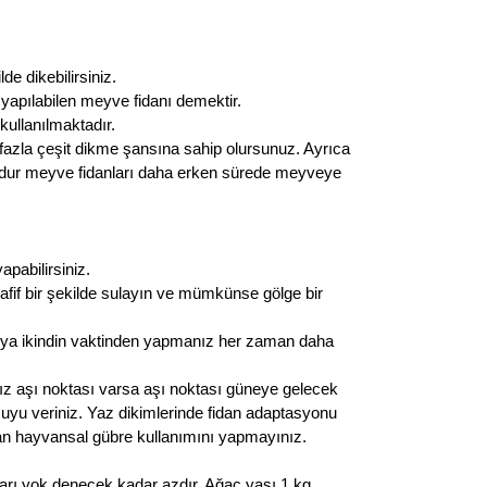
de dikebilirsiniz.
yapılabilen meyve fidanı demektir.
kullanılmaktadır.
 fazla çeşit dikme şansına sahip olursunuz. Ayrıca
ı bodur meyve fidanları daha erken sürede meyveye
apabilirsiniz.
afif bir şekilde sulayın ve mümkünse gölge bir
eya ikindin vaktinden yapmanız her zaman daha
nız aşı noktası varsa aşı noktası güneye gelecek
n suyu veriniz. Yaz dikimlerinde fidan adaptasyonu
olan hayvansal gübre kullanımını yapmayınız.
ları yok denecek kadar azdır. Ağaç yaşı 1 kg