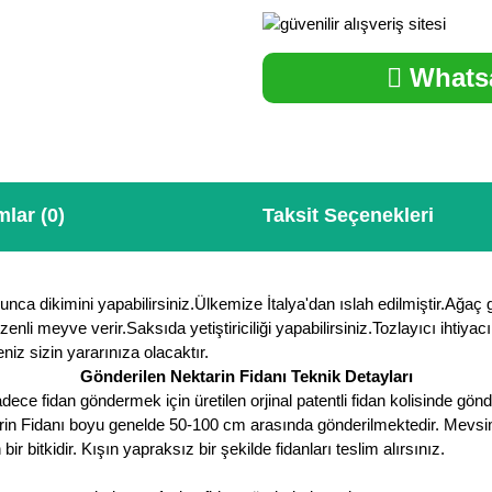
Whatsa
lar (0)
Taksit Seçenekleri
yunca dikimini yapabilirsiniz.Ülkemize İtalya'dan ıslah edilmiştir.Ağaç 
üzenli meyve verir.Saksıda yetiştiriciliği yapabilirsiniz.Tozlayıcı ihtiya
niz sizin yararınıza olacaktır.
Gönderilen Nektarin Fidanı Teknik Detayları
ce fidan göndermek için üretilen orjinal patentli fidan kolisinde gönde
arin Fidanı boyu genelde 50-100 cm arasında gönderilmektedir. Mevsime 
itkidir. Kışın yapraksız bir şekilde fidanları teslim alırsınız.