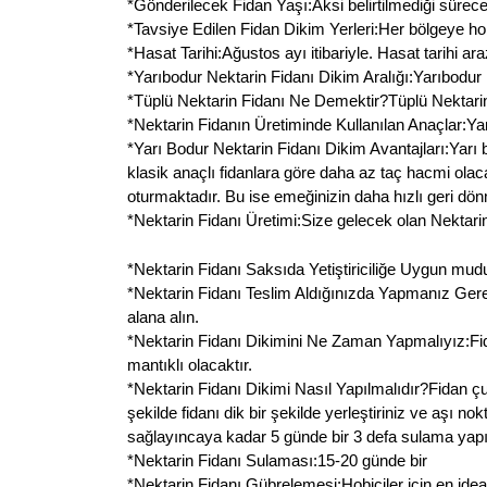
*Gönderilecek Fidan Yaşı:Aksi belirtilmediği sürec
*Tavsiye Edilen Fidan Dikim Yerleri:Her bölgeye hob
*Hasat Tarihi:Ağustos ayı itibariyle. Hasat tarihi ara
*Yarıbodur Nektarin Fidanı Dikim Aralığı:Yarıbodur Ne
*Tüplü Nektarin Fidanı Ne Demektir?Tüplü Nektarin 
*Nektarin Fidanın Üretiminde Kullanılan Anaçlar:Ya
*Yarı Bodur Nektarin Fidanı Dikim Avantajları:Yarı
klasik anaçlı fidanlara göre daha az taç hacmi ola
oturmaktadır. Bu ise emeğinizin daha hızlı geri dön
*Nektarin Fidanı Üretimi:Size gelecek olan Nektarin f
*Nektarin Fidanı Saksıda Yetiştiriciliğe Uygun mudur:E
*Nektarin Fidanı Teslim Aldığınızda Yapmanız Gerek
alana alın.
*Nektarin Fidanı Dikimini Ne Zaman Yapmalıyız:Fi
mantıklı olacaktır.
*Nektarin Fidanı Dikimi Nasıl Yapılmalıdır?Fidan ç
şekilde fidanı dik bir şekilde yerleştiriniz ve aşı 
sağlayıncaya kadar 5 günde bir 3 defa sulama yapın
*Nektarin Fidanı Sulaması:15-20 günde bir
*Nektarin Fidanı Gübrelemesi:Hobiciler için en ide