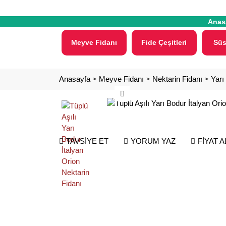
Anas
Meyve Fidanı
Fide Çeşitleri
Süs
Anasayfa
Meyve Fidanı
Nektarin Fidanı
Yarı
TAVSİYE ET
YORUM YAZ
FİYAT 