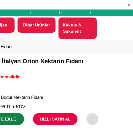
×
ğanı
Diğer Ürünler
Kaktüs &
Sukulent
 Fidanı
 İtalyan Orion Nektarin Fidanı
temsilidir.
 Bodur Nektarin Fidanı
,99 TL + KDV
TE EKLE
HIZLI SATIN AL