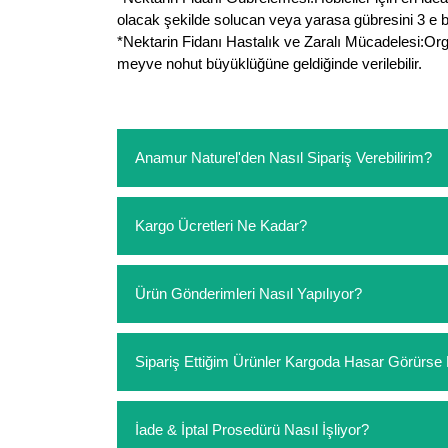
olacak şekilde solucan veya yarasa gübresini 3 e bö
*Nektarin Fidanı Hastalık ve Zaralı Mücadelesi:Org
meyve nohut büyüklüğüne geldiğinde verilebilir.
Anamur Naturel'den Nasıl Sipariş Verebilirim?
https://www.anamurnaturel.com 'dan kendiniz sep
Kargo Ücretleri Ne Kadar?
sipariş verebilirsiniz. Sitemizden vereceğiniz sip
ödeme yoktur.
https://www.anamurnaturel.com 'da siz kargoyu de
Ürün Gönderimleri Nasıl Yapılıyor?
siparişlerinizde sepetinizdeki ürünleri hacimler
Sipariş verdiğiniz ürünler, özel tasarlanmış amba
Sipariş Ettiğim Ürünler Kargoda Hasar Görür
Koşulsuz müşteri memnuniyeti politikalarımız 
İade & İptal Prosedürü Nasıl İşliyor?
hasar görmüş ise hemen bizimle iletişime geçerek