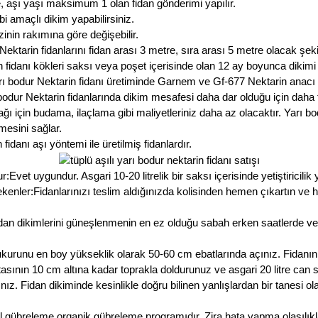
e, aşı yaşı maksimum 1 olan fidan gönderimi yapılır.
i amaçlı dikim yapabilirsiniz.
zinin rakımına göre değişebilir.
ktarin fidanlarını fidan arası 3 metre, sıra arası 5 metre olacak şekil
fidanı kökleri saksı veya poşet içerisinde olan 12 ay boyunca dikimi 
rı bodur Nektarin fidanı üretiminde Garnem ve Gf-677 Nektarin anacı 
 bodur Nektarin fidanlarında dikim mesafesi daha dar olduğu için daha
cağı için budama, ilaçlama gibi maliyetleriniz daha az olacaktır. Yar
mesini sağlar.
idanı aşı yöntemi ile üretilmiş fidanlardır.
vet uygundur. Asgari 10-20 litrelik bir saksı içerisinde yetiştiricilik y
enler:Fidanlarınızı teslim aldığınızda kolisinden hemen çıkartın ve h
dan dikimlerini güneşlenmenin en ez olduğu sabah erken saatlerde v
ukurunu en boy yükseklik olarak 50-60 cm ebatlarında açınız. Fidanı
noktasının 10 cm altına kadar toprakla doldurunuz ve asgari 20 litre ca
ız. Fidan dikiminde kesinlikle doğru bilinen yanlışlardan bir tanesi 
al gübreleme organik gübreleme programıdır. Zira hata yapma olasılık