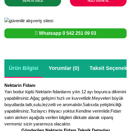
SEPETE EKLE
HIZLI SATIN AL
Whatsapp 0 542 251 09 03
Ürün Bilgisi
Yorumlar (0)
Taksit Seçenekle
Nektarin Fidanı
Yarı bodur tüplü Nektarin fidanlarını yılın 12 ayı boyunca dikimini
yapabilirsiniz.Ağaç gelişimi hızlı ve kuvvetlidir.Meyveleri büyük
boyutlarda tatlı,sulu,lezzetli ve aromalıdır.Saksıda yetiştiriciliği
yapabilirsiniz.Tozlayıcı ihtiyacı yoktur.Kendine verimlidir.Fidan
satın alırken aşağıda verilen bilgileri dikkate alarak sipariş
vermeniz sizin yararınıza olacaktır.
Gönderilen Nektarin Fidanı Teknik Detayları