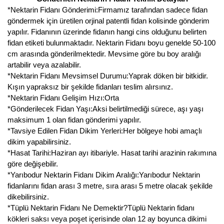
*Nektarin Fidanı Gönderimi:Firmamız tarafından sadece fidan
göndermek için üretilen orjinal patentli fidan kolisinde gönderim
yapılır. Fidanının üzerinde fidanın hangi cins olduğunu belirten
fidan etiketi bulunmaktadır. Nektarin Fidanı boyu genelde 50-100
cm arasında gönderilmektedir. Mevsime göre bu boy aralığı
artabilir veya azalabilir.
*Nektarin Fidanı Mevsimsel Durumu:Yaprak döken bir bitkidir.
Kışın yapraksız bir şekilde fidanları teslim alırsınız.
*Nektarin Fidanı Gelişim Hızı:Orta
*Gönderilecek Fidan Yaşı:Aksi belirtilmediği sürece, aşı yaşı
maksimum 1 olan fidan gönderimi yapılır.
*Tavsiye Edilen Fidan Dikim Yerleri:Her bölgeye hobi amaçlı
dikim yapabilirsiniz.
*Hasat Tarihi:Haziran ayı itibariyle. Hasat tarihi arazinin rakımına
göre değişebilir.
*Yarıbodur Nektarin Fidanı Dikim Aralığı:Yarıbodur Nektarin
fidanlarını fidan arası 3 metre, sıra arası 5 metre olacak şekilde
dikebilirsiniz.
*Tüplü Nektarin Fidanı Ne Demektir?Tüplü Nektarin fidanı
kökleri saksı veya poşet içerisinde olan 12 ay boyunca dikimi