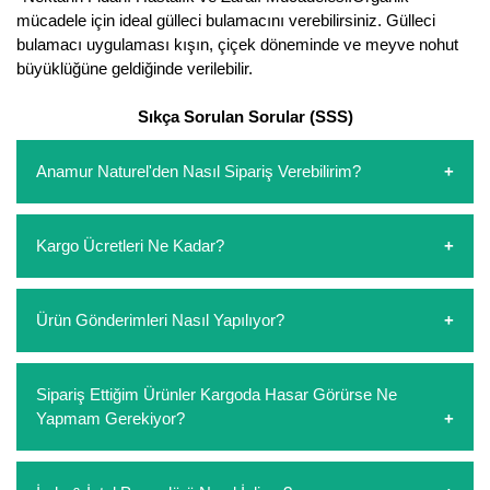
mücadele için ideal gülleci bulamacını verebilirsiniz. Gülleci
bulamacı uygulaması kışın, çiçek döneminde ve meyve nohut
büyüklüğüne geldiğinde verilebilir.
Sıkça Sorulan Sorular (SSS)
Anamur Naturel'den Nasıl Sipariş Verebilirim?
https://www.anamurnaturel.com 'dan kendiniz sepetinizi
Kargo Ücretleri Ne Kadar?
oluşturarak,
iletişim
numaralarımızdan bizi arayarak veya
whatsapp hattımızdan bizlere isteklerinizi yazarak sipariş
verebilirsiniz. Sitemizden vereceğiniz siparişlerin
https://www.anamurnaturel.com 'da siz kargoyu dert
Ürün Gönderimleri Nasıl Yapılıyor?
ödemelerini sipariş verdikten sonra havale/eft veya sipariş
etmeyin diye 1500 lira ve üzerindeki siparişlerinizde
aşamasında kredi kartı ile yapabilirsiniz. Kapıda ödeme
kargoyu biz karşılıyoruz. 1500 Lira altında kalan
yoktur.
siparişlerinizde sepetinizdeki ürünleri hacimlerine göre bir
Sipariş verdiğiniz ürünler, özel tasarlanmış ambalajlar ile
Sipariş Ettiğim Ürünler Kargoda Hasar Görürse Ne
kargo ücreti ödeme aşamasında sepetinize eklenecektir.
paketlenip gönderim yapılmaktadır.
Yapmam Gerekiyor?
Koşulsuz müşteri memnuniyeti politikalarımız