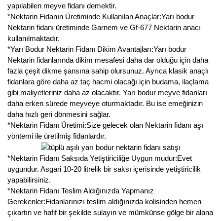
yapılabilen meyve fidanı demektir.
*Nektarin Fidanın Üretiminde Kullanılan Anaçlar:Yarı bodur
Nektarin fidanı üretiminde Garnem ve Gf-677 Nektarin anacı
kullanılmaktadır.
*Yarı Bodur Nektarin Fidanı Dikim Avantajları:Yarı bodur
Nektarin fidanlarında dikim mesafesi daha dar olduğu için daha
fazla çeşit dikme şansına sahip olursunuz. Ayrıca klasik anaçlı
fidanlara göre daha az taç hacmi olacağı için budama, ilaçlama
gibi maliyetleriniz daha az olacaktır. Yarı bodur meyve fidanları
daha erken sürede meyveye oturmaktadır. Bu ise emeğinizin
daha hızlı geri dönmesini sağlar.
*Nektarin Fidanı Üretimi:Size gelecek olan Nektarin fidanı aşı
yöntemi ile üretilmiş fidanlardır.
*Nektarin Fidanı Saksıda Yetiştiriciliğe Uygun mudur:Evet
uygundur. Asgari 10-20 litrelik bir saksı içerisinde yetiştiricilik
yapabilirsiniz.
*Nektarin Fidanı Teslim Aldığınızda Yapmanız
Gerekenler:Fidanlarınızı teslim aldığınızda kolisinden hemen
çıkartın ve hafif bir şekilde sulayın ve mümkünse gölge bir alana