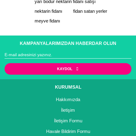
yarı bodur nektarin fidanı satışı
nektarin fidanı
fidan satan yerler
meyve fidanı
Gönder
KAMPANYALARIMIZDAN HABERDAR OLUN
KAYDOL
KURUMSAL
Hakkımızda
İletişim
İletişim Formu
Havale Bildirim Formu