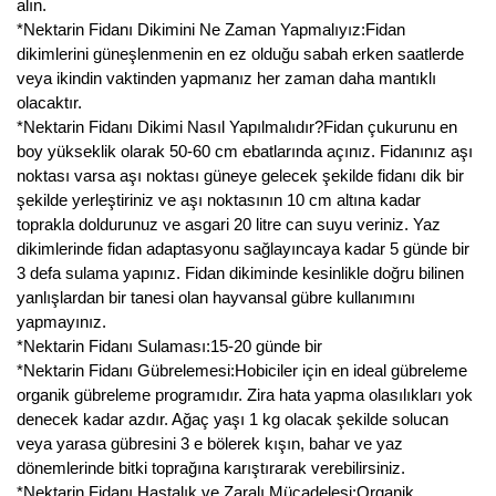
alın.
*Nektarin Fidanı Dikimini Ne Zaman Yapmalıyız:Fidan
dikimlerini güneşlenmenin en ez olduğu sabah erken saatlerde
veya ikindin vaktinden yapmanız her zaman daha mantıklı
olacaktır.
*Nektarin Fidanı Dikimi Nasıl Yapılmalıdır?Fidan çukurunu en
boy yükseklik olarak 50-60 cm ebatlarında açınız. Fidanınız aşı
noktası varsa aşı noktası güneye gelecek şekilde fidanı dik bir
şekilde yerleştiriniz ve aşı noktasının 10 cm altına kadar
toprakla doldurunuz ve asgari 20 litre can suyu veriniz. Yaz
dikimlerinde fidan adaptasyonu sağlayıncaya kadar 5 günde bir
3 defa sulama yapınız. Fidan dikiminde kesinlikle doğru bilinen
yanlışlardan bir tanesi olan hayvansal gübre kullanımını
yapmayınız.
*Nektarin Fidanı Sulaması:15-20 günde bir
*Nektarin Fidanı Gübrelemesi:Hobiciler için en ideal gübreleme
organik gübreleme programıdır. Zira hata yapma olasılıkları yok
denecek kadar azdır. Ağaç yaşı 1 kg olacak şekilde solucan
veya yarasa gübresini 3 e bölerek kışın, bahar ve yaz
dönemlerinde bitki toprağına karıştırarak verebilirsiniz.
*Nektarin Fidanı Hastalık ve Zaralı Mücadelesi:Organik