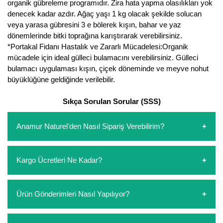
organik gübreleme programıdır. Zira hata yapma olasılıkları yok
denecek kadar azdır. Ağaç yaşı 1 kg olacak şekilde solucan
veya yarasa gübresini 3 e bölerek kışın, bahar ve yaz
dönemlerinde bitki toprağına karıştırarak verebilirsiniz.
*Portakal Fidanı Hastalık ve Zararlı Mücadelesi:Organik
mücadele için ideal gülleci bulamacını verebilirsiniz. Gülleci
bulamacı uygulaması kışın, çiçek döneminde ve meyve nohut
büyüklüğüne geldiğinde verilebilir.
Sıkça Sorulan Sorular (SSS)
Anamur Naturel'den Nasıl Sipariş Verebilirim?
https://www.anamurnaturel.com 'dan kendiniz sepetinizi
Kargo Ücretleri Ne Kadar?
oluşturarak,
iletişim
numaralarımızdan bizi arayarak veya
whatsapp hattımızdan bizlere isteklerinizi yazarak sipariş
verebilirsiniz. Sitemizden vereceğiniz siparişlerin
https://www.anamurnaturel.com 'da siz kargoyu dert
Ürün Gönderimleri Nasıl Yapılıyor?
ödemelerini sipariş verdikten sonra havale/eft veya sipariş
etmeyin diye 1500 lira ve üzerindeki siparişlerinizde
aşamasında kredi kartı ile yapabilirsiniz. Kapıda ödeme
kargoyu biz karşılıyoruz. 1500 Lira altında kalan
yoktur.
siparişlerinizde sepetinizdeki ürünleri hacimlerine göre bir
Sipariş verdiğiniz ürünler, özel tasarlanmış ambalajlar ile