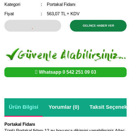
Girebolu Fidanı
Kategori
Portakal Fidanı
Goji Berry Fidanı
Fiyat
563,07 TL + KDV
Hünnap Fidanı
GELİNCE HABER VER
İncir Fidanı
Kapari Gebre Otu Fidanı
Kayısı Fidanı
Whatsapp 0 542 251 09 03
Keçiboynuzu Fidanı
Kestane Fidanı
Kiraz Fidanı
Ürün Bilgisi
Yorumlar (0)
Taksit Seçenekle
Kivi Fidanı
Portakal Fidanı
Kızılcık Fidanı
Tüplü Portakal fidanı 12 ay boyunca dikimini yapabilirsiniz.Ağaç