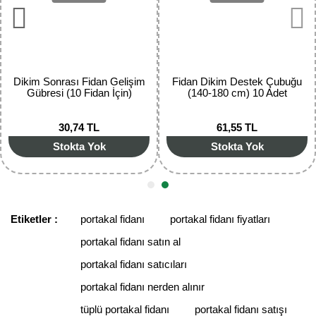
Ürün fiyatı diğer sitelerden daha pahalı.
Bu ürüne benzer farklı alternatifler olmalı.
Dikim Sonrası Fidan Gelişim
Fidan Dikim Destek Çubuğu
Gübresi (10 Fidan İçin)
(140-180 cm) 10 Adet
30,74 TL
61,55 TL
Gönder
Stokta Yok
Stokta Yok
Etiketler :
portakal fidanı
portakal fidanı fiyatları
portakal fidanı satın al
portakal fidanı satıcıları
portakal fidanı nerden alınır
tüplü portakal fidanı
portakal fidanı satışı