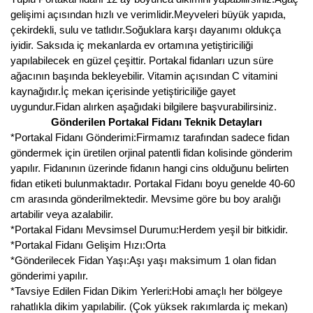
gelişimi açısından hızlı ve verimlidir.Meyveleri büyük yapıda,
Kocayemiş Fidanı
çekirdekli, sulu ve tatlıdır.Soğuklara karşı dayanımı oldukça
iyidir. Saksıda iç mekanlarda ev ortamına yetiştiriciliği
Kuşburnu Fidanı
yapılabilecek en güzel çeşittir. Portakal fidanları uzun süre
ağacının başında bekleyebilir. Vitamin açısından C vitamini
Liçi Fidanı
kaynağıdır.İç mekan içerisinde yetiştiriciliğe gayet
uygundur.Fidan alırken aşağıdaki bilgilere başvurabilirsiniz.
Longan Fidanı
Gönderilen Portakal Fidanı Teknik Detayları
*Portakal Fidanı Gönderimi:Firmamız tarafından sadece fidan
Malta Eriği Fidanı
göndermek için üretilen orjinal patentli fidan kolisinde gönderim
yapılır. Fidanının üzerinde fidanın hangi cins olduğunu belirten
Mango Fidanı
fidan etiketi bulunmaktadır. Portakal Fidanı boyu genelde 40-60
cm arasında gönderilmektedir. Mevsime göre bu boy aralığı
Melez Meyveler
artabilir veya azalabilir.
Murt Fidanı
*Portakal Fidanı Mevsimsel Durumu:Herdem yeşil bir bitkidir.
*Portakal Fidanı Gelişim Hızı:Orta
Muşmula Fidanı
*Gönderilecek Fidan Yaşı:Aşı yaşı maksimum 1 olan fidan
gönderimi yapılır.
Muz Fidanı
*Tavsiye Edilen Fidan Dikim Yerleri:Hobi amaçlı her bölgeye
rahatlıkla dikim yapılabilir. (Çok yüksek rakımlarda iç mekan)