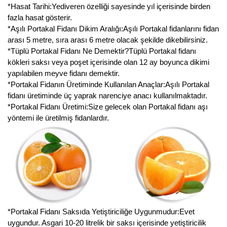
Nadir Çeşit Meyveler
*Hasat Tarihi:Yediveren özelliği sayesinde yıl içerisinde birden
fazla hasat gösterir.
Nar Fidanı
*Aşılı Portakal Fidanı Dikim Aralığı:Aşılı Portakal fidanlarını fidan
arası 5 metre, sıra arası 6 metre olacak şekilde dikebilirsiniz.
Narenciye Fidanları
*Tüplü Portakal Fidanı Ne Demektir?Tüplü Portakal fidanı
kökleri saksı veya poşet içerisinde olan 12 ay boyunca dikimi
Nektarin Fidanı
yapılabilen meyve fidanı demektir.
*Portakal Fidanın Üretiminde Kullanılan Anaçlar:Aşılı Portakal
Papaya Fidanı
fidanı üretiminde üç yaprak narenciye anacı kullanılmaktadır.
*Portakal Fidanı Üretimi:Size gelecek olan Portakal fidanı aşı
Pepino Fidanı
yöntemi ile üretilmiş fidanlardır.
Pitaya Fidanı
Şeftali Fidanı
Trabzon Hurması Fidanı
Üzüm Fidanı
*Portakal Fidanı Saksıda Yetiştiriciliğe Uygunmudur:Evet
uygundur. Asgari 10-20 litrelik bir saksı içerisinde yetiştiricilik
Vişne Fidanı