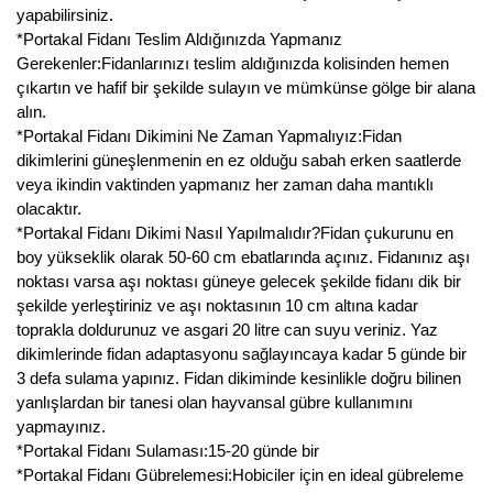
yapabilirsiniz.
Yaban Mersini Fidanı
*Portakal Fidanı Teslim Aldığınızda Yapmanız
Gerekenler:Fidanlarınızı teslim aldığınızda kolisinden hemen
Zeytin Fidanı
çıkartın ve hafif bir şekilde sulayın ve mümkünse gölge bir alana
alın.
*Portakal Fidanı Dikimini Ne Zaman Yapmalıyız:Fidan
dikimlerini güneşlenmenin en ez olduğu sabah erken saatlerde
veya ikindin vaktinden yapmanız her zaman daha mantıklı
olacaktır.
*Portakal Fidanı Dikimi Nasıl Yapılmalıdır?Fidan çukurunu en
boy yükseklik olarak 50-60 cm ebatlarında açınız. Fidanınız aşı
noktası varsa aşı noktası güneye gelecek şekilde fidanı dik bir
şekilde yerleştiriniz ve aşı noktasının 10 cm altına kadar
toprakla doldurunuz ve asgari 20 litre can suyu veriniz. Yaz
dikimlerinde fidan adaptasyonu sağlayıncaya kadar 5 günde bir
3 defa sulama yapınız. Fidan dikiminde kesinlikle doğru bilinen
yanlışlardan bir tanesi olan hayvansal gübre kullanımını
yapmayınız.
*Portakal Fidanı Sulaması:15-20 günde bir
*Portakal Fidanı Gübrelemesi:Hobiciler için en ideal gübreleme