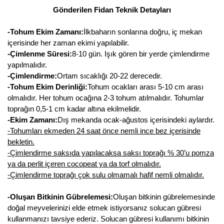
Gönderilen Fidan Teknik Detayları
-Tohum Ekim Zamanı:
İlkbaharın sonlarına doğru, iç mekan
içerisinde her zaman ekimi yapılabilir.
-Çimlenme Süresi:
8-10 gün. Işık gören bir yerde çimlendirme
yapılmalıdır.
-Çimlendirme:
Ortam sıcaklığı 20-22 derecedir.
-Tohum Ekim Derinliği:
Tohum ocakları arası 5-10 cm arası
olmalıdır. Her tohum ocağına 2-3 tohum atılmalıdır. Tohumlar
toprağın 0,5-1 cm kadar altına ekilmelidir.
-Ekim Zamanı:
Dış mekanda ocak-ağustos içerisindeki aylardır.
-Tohumları ekmeden 24 saat önce nemli ince bez içerisinde
bekletin.
-Çimlendirme saksıda yapılacaksa saksı toprağı % 30’u pomza
ya da perlit içeren cocopeat ya da torf olmalıdır.
-Çimlendirme toprağı çok sulu olmamalı hafif nemli olmalıdır.
-Oluşan Bitkinin Gübrelemesi:
Oluşan bitkinin gübrelemesinde
doğal meyvelerinizi elde etmek istiyorsanız solucan gübresi
kullanmanızı tavsiye ederiz. Solucan gübresi kullanımı bitkinin