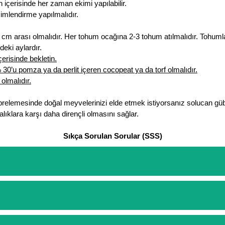
 içerisinde her zaman ekimi yapılabilir.
 çimlendirme yapılmalıdır.
cm arası olmalıdır. Her tohum ocağına 2-3 tohum atılmalıdır. Tohumlar
eki aylardır.
erisinde bekletin.
0’u pomza ya da perlit içeren cocopeat ya da torf olmalıdır.
olmalıdır.
brelemesinde doğal meyvelerinizi elde etmek istiyorsanız solucan güb
lıklara karşı daha dirençli olmasını sağlar.
Sıkça Sorulan Sorular (SSS)
etinizi oluşturarak,
iletişim
numaralarımızdan bizi arayarak veya what
arişlerin ödemelerini sipariş verdikten sonra havale/eft veya sipariş a
rt etmeyin diye 1500 lira ve üzerindeki siparişlerinizde kargoyu biz k