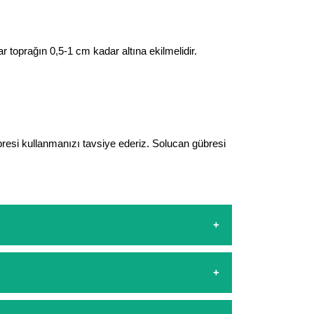
 toprağın 0,5-1 cm kadar altına ekilmelidir.
resi kullanmanızı tavsiye ederiz. Solucan gübresi
sapp hattımızdan bizlere isteklerinizi yazarak
şamasında kredi kartı ile yapabilirsiniz. Kapıda
arşılıyoruz. 1500 Lira altında kalan