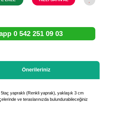
pp 0 542 251 09 03
Önerileriniz
, 5taç yapraklı (Renkli yaprak), yaklaşık 3 cm
hçelerinde ve teraslarınızda bulundurabileceğiniz