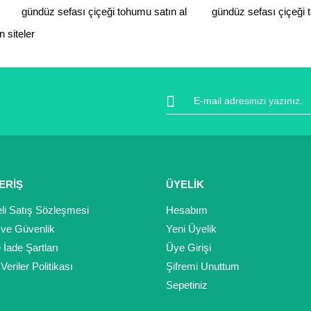
gündüz sefası çiçeği tohumu satın al
gündüz sefası çiçeği t
 siteler
Gönder
ERİŞ
ÜYELİK
li Satış Sözleşmesi
Hesabım
k ve Güvenlik
Yeni Üyelik
e İade Şartları
Üye Girişi
 Veriler Politikası
Şifremi Unuttum
Sepetiniz