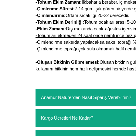
-Tohum Ekim Zamanı:
İlkbaharla beraber, iç mekan
-Çimlenme Süresi:
7-14 gün. Işık gören bir yerde
-Çimlendirme:
Ortam sıcaklığı 20-22 derecedir.
-Tohum Ekim Derinliği:
Tohum ocakları arası 5-10 
-Ekim Zamanı:
Dış mekanda ocak-ağustos içerisind
-Tohumları ekmeden 24 saat önce nemli ince bez iç
-Çimlendirme saksıda yapılacaksa saksı toprağı % 3
-Çimlendirme toprağı çok sulu olmamalı hafif nemli 
-Oluşan Bitkinin Gübrelemesi:
Oluşan bitkinin gü
kullanımı bitkinin hem hızlı gelişmesini hemde hasta
Anamur Naturel'den Nasıl Sipariş Verebilirim?
https://www.anamurnaturel.com 'dan kendiniz sep
Kargo Ücretleri Ne Kadar?
sipariş verebilirsiniz. Sitemizden vereceğiniz sip
ödeme yoktur.
https://www.anamurnaturel.com 'da siz kargoyu de