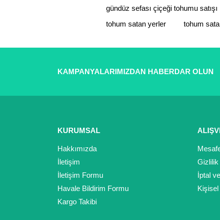
gündüz sefası çiçeği tohumu satışı
Ürün fiyatı diğer sitelerden daha pahalı.
tohum satan yerler
tohum satan
Bu ürüne benzer farklı alternatifler olmalı.
KAMPANYALARIMIZDAN HABERDAR OLUN
KURUMSAL
ALIŞV
Hakkımızda
Mesafe
İletişim
Gizlili
İletişim Formu
İptal v
Havale Bildirim Formu
Kişisel
Kargo Takibi