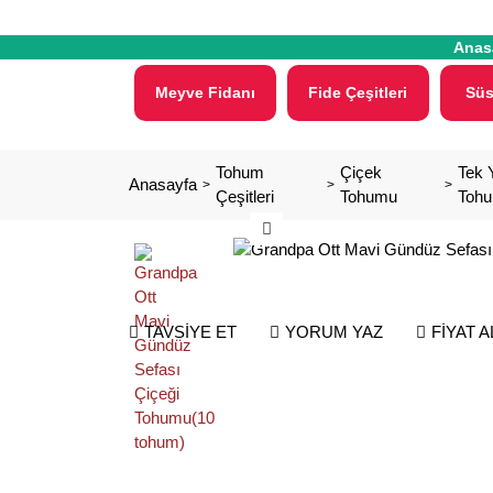
Anas
Meyve Fidanı
Fide Çeşitleri
Süs
Tohum
Çiçek
Tek Y
Anasayfa
Çeşitleri
Tohumu
Tohu
TAVSİYE ET
YORUM YAZ
FİYAT 