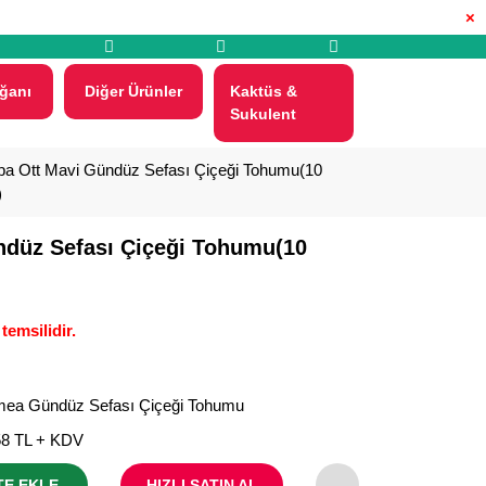
×
ğanı
Diğer Ürünler
Kaktüs &
Sukulent
a Ott Mavi Gündüz Sefası Çiçeği Tohumu(10
)
ndüz Sefası Çiçeği Tohumu(10
temsilidir.
mea Gündüz Sefası Çiçeği Tohumu
58 TL + KDV
TE EKLE
HIZLI SATIN AL