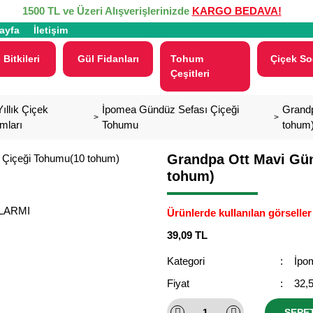
1500 TL ve Üzeri Alışverişlerinizde
KARGO BEDAVA!
ayfa
İletişim
 Bitkileri
Gül Fidanları
Tohum
Çiçek So
Çeşitleri
ıllık Çiçek
İpomea Gündüz Sefası Çiçeği
Grandp
mları
Tohumu
tohum
Grandpa Ott Mavi Gü
tohum)
ALARMI
Ürünlerde kullanılan görseller 
39,09 TL
Kategori
İpo
Fiyat
32,
SEPE