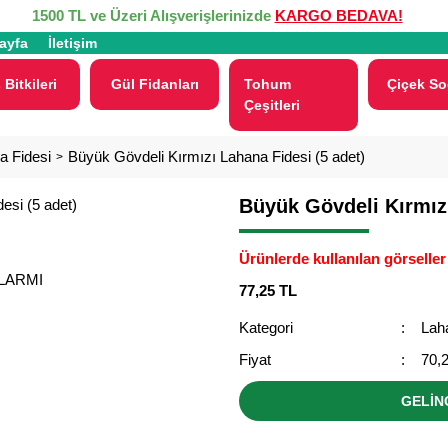
1500 TL ve Üzeri Alışverişlerinizde
KARGO BEDAVA!
ayfa
İletişim
 Bitkileri
Gül Fidanları
Tohum
Çiçek So
Çeşitleri
a Fidesi
Büyük Gövdeli Kırmızı Lahana Fidesi (5 adet)
Büyük Gövdeli Kırmızı
Ürünlerde kullanılan görseller 
ALARMI
77,25 TL
Kategori
Lah
Fiyat
70,
GELİN