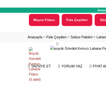
Anas
Meyve Fidanı
Fide Çeşitleri
Süs
Anasayfa
Fide Çeşitleri
Sebze Fideleri
Lahan
TAVSİYE ET
YORUM YAZ
FİYAT 