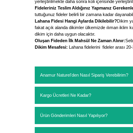
yerleştirilmekte daha sonra koli içerisinde yerleştiri
Fideleriniz Teslim Aldığınız Yapmanız Gerekenle
tuttuğunuz fideler belirli bir zamana kadar dayanabi
Lahana Fidesi Hangi Aylarda Dikilebilir?
Dikim ya
fakat açık alanda dikimler ülkemizde ılıman iklim k
dikim için daha uygun olacaktır.
Oluşan Fideden İlk Mahsül Ne Zaman Alınır:
Sebz
Dikim Mesafesi:
Lahana fidelerini fideler arası 20
Anamur Naturel'den Nasıl Sipariş Verebilirim?
https://www.anamurnaturel.com 'dan kendiniz sep
Kargo Ücretleri Ne Kadar?
sipariş verebilirsiniz. Sitemizden vereceğiniz sip
ödeme yoktur.
https://www.anamurnaturel.com 'da siz kargoyu de
Ürün Gönderimleri Nasıl Yapılıyor?
siparişlerinizde sepetinizdeki ürünleri hacimler
Sipariş verdiğiniz ürünler, özel tasarlanmış amba