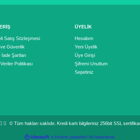
ERİŞ
ÜYELİK
Gönder
li Satış Sözleşmesi
Hesabım
k ve Güvenlik
Yeni Üyelik
e İade Şartları
Üye Girişi
 Veriler Politikası
Şifremi Unuttum
Sepetiniz
© Tüm hakları saklıdır. Kredi kartı bilgileriniz 256bit SSL sertifik
ile
ideasoft
e-