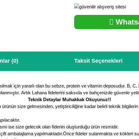
Whatsa
lar (0)
Taksit Seçenekleri
ak için yararlı olan bu sebze, protein ve vitamin deposudur. B, C, E
nlanmıştır. Artık Lahana fidelerini saksıda ve bahçenizde güvenle yetişt
Teknik Detaylar Muhakkak Okuyunuz!!
ürünün size gelmesinden, yetiştiriciliğine kadar belirli teknik bilgile
pılacaktır.
smi ise size gelecek olan fidenin oluşturduğu ürün resmidir.
ift ambalajlama yapılmaktadır.Önce fideler sulanmakta ve kökleri su jel