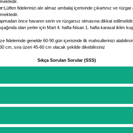
lmektedir.
r:
Lütfen fidelerinizi alır almaz ambalaj içerisinde çıkartınız ve rüzga
lmektedir.
pmadan önce havanın serin ve rüzgarsız olmasına dikkat edilmelidir. 
uşağında olan yerler için Mart 4. hafta-Nisan 1. hafta karasal iklim ku
e fidelerinde genelde 60-90 gün içerisinde ilk mahsullerinizi alabilirsin
-30 cm, sıra üzeri 45-60 cm olacak şekilde dikebilirsiniz
Sıkça Sorulan Sorular (SSS)
etinizi oluşturarak,
iletişim
numaralarımızdan bizi arayarak veya what
arişlerin ödemelerini sipariş verdikten sonra havale/eft veya sipariş a
rt etmeyin diye 1500 lira ve üzerindeki siparişlerinizde kargoyu biz k
ine göre bir kargo ücreti ödeme aşamasında sepetinize eklenecektir.
lajlar ile paketlenip gönderim yapılmaktadır.