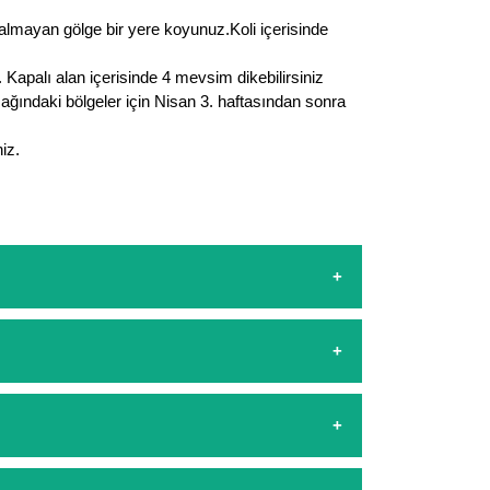
r almayan gölge bir yere koyunuz.Koli içerisinde
Kapalı alan içerisinde 4 mevsim dikebilirsiniz
şağındaki bölgeler için Nisan 3. haftasından sonra
iz.
sapp hattımızdan bizlere isteklerinizi yazarak
şamasında kredi kartı ile yapabilirsiniz. Kapıda
arşılıyoruz. 1500 Lira altında kalan