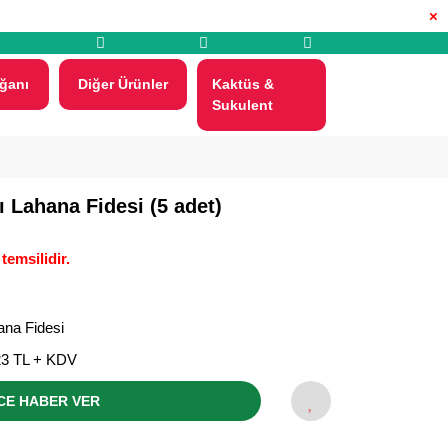
×
ğanı
Diğer Ürünler
Kaktüs &
Sukulent
 Lahana Fidesi (5 adet)
temsilidir.
ana Fidesi
23 TL + KDV
CE HABER VER