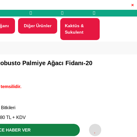
×
ğanı
Diğer Ürünler
Kaktüs &
Sukulent
obusto Palmiye Ağacı Fidanı-20
temsilidir.
Bitkileri
,80 TL + KDV
CE HABER VER