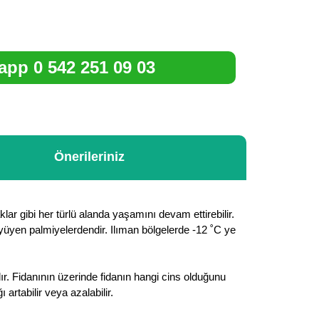
pp 0 542 251 09 03
Önerileriniz
klar gibi her türlü alanda yaşamını devam ettirebilir.
büyüyen palmiyelerdendir. Ilıman bölgelerde -12 ˚C ye
ır. Fidanının üzerinde fidanın hangi cins olduğunu
rtabilir veya azalabilir.