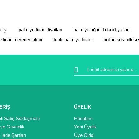
Bu ürüne ilk yorumu siz yapın!
Yorum Yaz
tışı
palmiye fidanı fiyatları
palmiye ağacı fidanı fiyatları
 fidanı nereden alınır
tüplü palmiye fidanı
online süs bitkisi 
Gönder
ERİŞ
ÜYELİK
li Satış Sözleşmesi
Hesabım
k ve Güvenlik
Yeni Üyelik
e İade Şartları
Üye Girişi