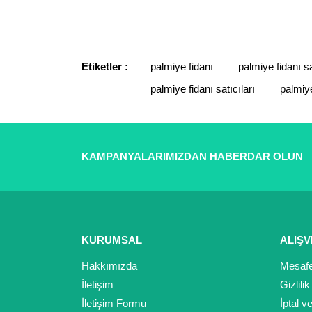
Görüş ve önerileriniz için teşekkür ederiz.
Ürün resmi kalitesiz, bozuk veya görüntülenemiyor.
Ürün açıklamasında eksik bilgiler bulunuyor.
Etiketler :
palmiye fidanı
palmiye fidanı sa
Ürün bilgilerinde hatalar bulunuyor.
palmiye fidanı satıcıları
palmiye
Ürün fiyatı diğer sitelerden daha pahalı.
Bu ürüne benzer farklı alternatifler olmalı.
KAMPANYALARIMIZDAN HABERDAR OLUN
KURUMSAL
ALIŞV
Hakkımızda
Mesafe
İletişim
Gizlili
İletişim Formu
İptal v