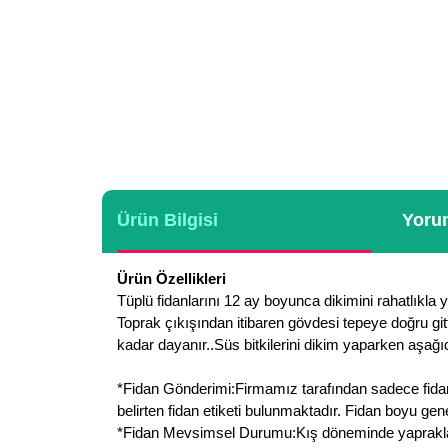
Ürün Bilgisi
Yorum
Ürün Özellikleri
Tüplü fidanlarını 12 ay boyunca dikimini rahatlıkla y
Toprak çıkışından itibaren gövdesi tepeye doğru gitt
kadar dayanır..Süs bitkilerini dikim yaparken aşağıda
*Fidan Gönderimi:Firmamız tarafından sadece fidan g
belirten fidan etiketi bulunmaktadır. Fidan boyu ge
*Fidan Mevsimsel Durumu:Kış döneminde yaprakları