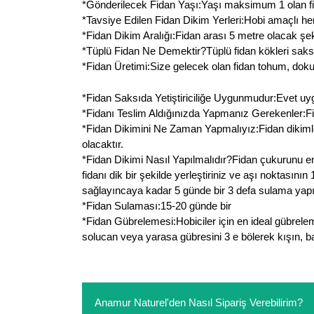
*Gönderilecek Fidan Yaşı:Yaşı maksimum 1 olan fid
*Tavsiye Edilen Fidan Dikim Yerleri:Hobi amaçlı her
*Fidan Dikim Aralığı:Fidan arası 5 metre olacak şeki
*Tüplü Fidan Ne Demektir?Tüplü fidan kökleri saksı
*Fidan Üretimi:Size gelecek olan fidan tohum, doku k
*Fidan Saksıda Yetiştiriciliğe Uygunmudur:Evet uygundu
*Fidanı Teslim Aldığınızda Yapmanız Gerekenler:Fida
*Fidan Dikimini Ne Zaman Yapmalıyız:Fidan dikiml
olacaktır.
*Fidan Dikimi Nasıl Yapılmalıdır?Fidan çukurunu en
fidanı dik bir şekilde yerleştiriniz ve aşı noktasın
sağlayıncaya kadar 5 günde bir 3 defa sulama yapın
*Fidan Sulaması:15-20 günde bir
*Fidan Gübrelemesi:Hobiciler için en ideal gübrele
solucan veya yarasa gübresini 3 e bölerek kışın, ba
Anamur Naturel'den Nasıl Sipariş Verebilirim?