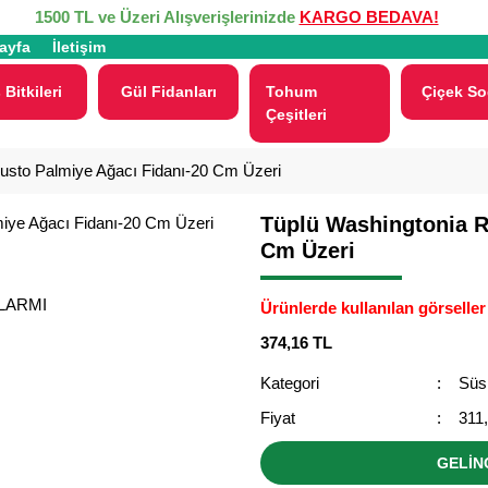
1500 TL ve Üzeri Alışverişlerinizde
KARGO BEDAVA!
ayfa
İletişim
 Bitkileri
Gül Fidanları
Tohum
Çiçek So
Çeşitleri
usto Palmiye Ağacı Fidanı-20 Cm Üzeri
Tüplü Washingtonia R
Cm Üzeri
ALARMI
Ürünlerde kullanılan görseller 
374,16 TL
Kategori
Süs 
Fiyat
311
GELİN