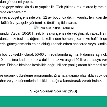
an gönderimi yapılır.
 bölgeye rahatlıkla dikim yapılabilir. (Çok yüksek rakımlarda iç meka
lde dikebilirsiniz.
 veya poşet içerisinde olan 12 ay boyunca dikimi yapılabilen fidan de
ültürü veya çelik yöntemi ile üretilmiş fidanlardır.
r. Asgari 10-20 litrelik bir saksı içerisinde yetiştiricilik yapabilirsin
nlarınızı teslim aldığınızda kolisinden hemen çıkartın ve hafif bir ş
erini güneşlenmenin en ez olduğu sabah erken saatlerde veya ikindi
 boy yükseklik olarak 50-60 cm ebatlarında açınız. Fidanınız aşı no
ın 10 cm altına kadar toprakla doldurunuz ve asgari 20 litre can suyu v
ız. Fidan dikiminde kesinlikle doğru bilinen yanlışlardan bir tanesi 
me organik gübreleme programıdır. Zira hata yapma olasılıkları yok d
har ve yaz dönemlerinde bitki toprağına karıştırarak verebilirsiniz.
Sıkça Sorulan Sorular (SSS)