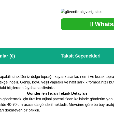
Whatsa
lar (0)
Taksit Seçenekleri
apabilirsiniz.Deniz dolgu toprağı, kayalık alanlar, nemli ve kurak topra
ikçe incelir. Geniş, koyu yeşil yapraklı ve hafif sarkık formda hızlı 
ki bilgilerden faydalanabilirsiniz.
Gönderilen Fidan Teknik Detayları
öndermek için üretilen orjinal patentli fidan kolisinde gönderim yapıl
nelde 40-70 cm arasında gönderilmektedir. Mevsime göre bu boy aralığı a
 dökmeyen bir bitkidir.