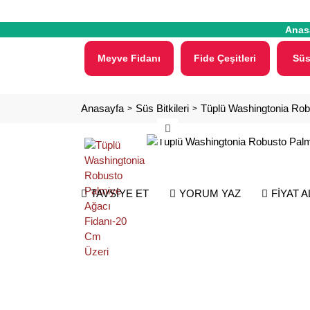
Anas
Meyve Fidanı
Fide Çeşitleri
Süs
Anasayfa
Süs Bitkileri
Tüplü Washingtonia Rob
TAVSİYE ET
YORUM YAZ
FİYAT 