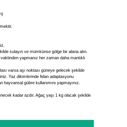
n)
mektir.
iz.
ekilde sulayın ve mümkünse gölge bir alana alın.
n vaktinden yapmanız her zaman daha mantıklı
ktası varsa aşı noktası güneye gelecek şekilde
eriniz. Yaz dikimlerinde fidan adaptasyonu
olan hayvansal gübre kullanımını yapmayınız.
enecek kadar azdır. Ağaç yaşı 1 kg olacak şekilde