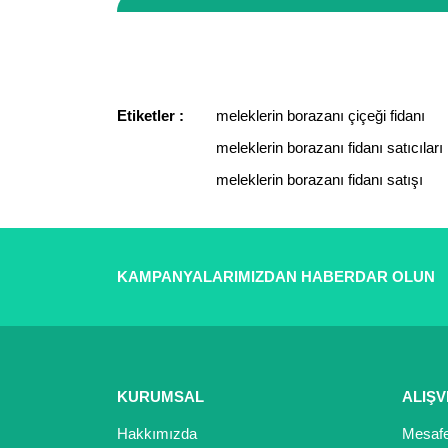
Görüş ve önerileriniz için teşekkür ederiz.
Ürün resmi kalitesiz, bozuk veya görüntülenemiyor.
Ürün açıklamasında eksik bilgiler bulunuyor.
Etiketler :
meleklerin borazanı çiçeği fidanı
Ürün bilgilerinde hatalar bulunuyor.
meleklerin borazanı fidanı satıcıları
Ürün fiyatı diğer sitelerden daha pahalı.
meleklerin borazanı fidanı satışı
Bu ürüne benzer farklı alternatifler olmalı.
KAMPANYALARIMIZDAN HABERDAR OLUN
KURUMSAL
ALIŞV
Hakkımızda
Mesafe