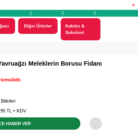
×
ğanı
Diğer Ürünler
Kaktüs &
Sukulent
Yavruağzı Meleklerin Borusu Fidanı
temsilidir.
Bitkileri
,95 TL + KDV
CE HABER VER