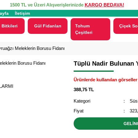
1500 TL ve Üzeri Alışverişlerinizde
KARGO BEDAVA!
ayfa
İletişim
 Bitkileri
Gül Fidanları
Tohum
Çiçek So
Çeşitleri
ruağzı Meleklerin Borusu Fidanı
Tüplü Nadir Bulunan 
Ürünlerde kullanılan görseller 
ALARMI
388,75 TL
Kategori
Süs 
Fiyat
323
GELİN