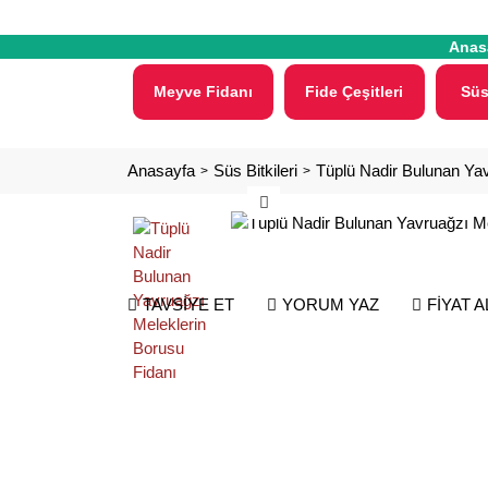
Anas
Meyve Fidanı
Fide Çeşitleri
Süs
Anasayfa
Süs Bitkileri
Tüplü Nadir Bulunan Yav
TAVSİYE ET
YORUM YAZ
FİYAT 