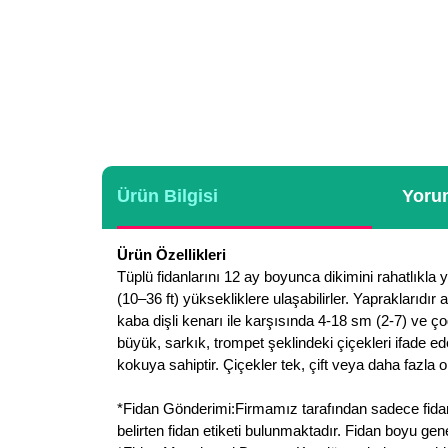
Ürün Bilgisi
Yorum
Ürün Özellikleri
Tüplü fidanlarını 12 ay boyunca dikimini rahatlıkla 
(10–36 ft) yüksekliklere ulaşabilirler. Yapraklarıdı
kaba dişli kenarı ile karşısında 4-18 sm (2-7) ve ço
büyük, sarkık, trompet şeklindeki çiçekleri ifade e
kokuya sahiptir. Çiçekler tek, çift veya daha fazla ol
*Fidan Gönderimi:Firmamız tarafından sadece fidan g
belirten fidan etiketi bulunmaktadır. Fidan boyu ge