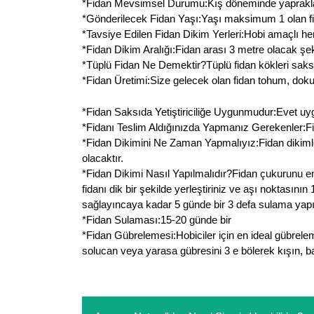
*Fidan Mevsimsel Durumu:Kış döneminde yaprakları
*Gönderilecek Fidan Yaşı:Yaşı maksimum 1 olan fid
*Tavsiye Edilen Fidan Dikim Yerleri:Hobi amaçlı her
*Fidan Dikim Aralığı:Fidan arası 3 metre olacak şeki
*Tüplü Fidan Ne Demektir?Tüplü fidan kökleri saksı
*Fidan Üretimi:Size gelecek olan fidan tohum, doku k
*Fidan Saksıda Yetiştiriciliğe Uygunmudur:Evet uygundu
*Fidanı Teslim Aldığınızda Yapmanız Gerekenler:Fida
*Fidan Dikimini Ne Zaman Yapmalıyız:Fidan dikiml
olacaktır.
*Fidan Dikimi Nasıl Yapılmalıdır?Fidan çukurunu en
fidanı dik bir şekilde yerleştiriniz ve aşı noktasın
sağlayıncaya kadar 5 günde bir 3 defa sulama yapın
*Fidan Sulaması:15-20 günde bir
*Fidan Gübrelemesi:Hobiciler için en ideal gübrele
solucan veya yarasa gübresini 3 e bölerek kışın, ba