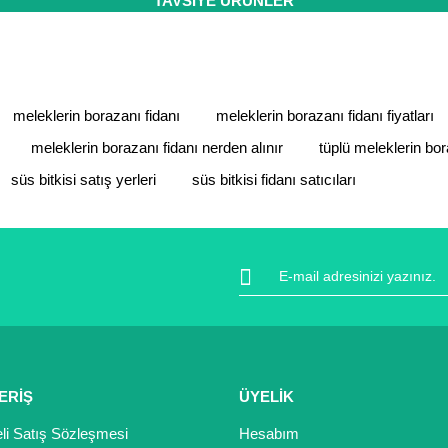
TAVSİYE ÜRÜNLER
Bu ürüne ilk yorumu siz yapın!
Yorum Yaz
meleklerin borazanı fidanı
meleklerin borazanı fidanı fiyatları
meleklerin borazanı fidanı nerden alınır
tüplü meleklerin bor
süs bitkisi satış yerleri
süs bitkisi fidanı satıcıları
Gönder
ERİŞ
ÜYELİK
li Satış Sözleşmesi
Hesabım