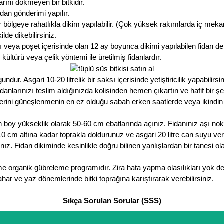
nı dökmeyen bir bitkidir.
an gönderimi yapılır.
 bölgeye rahatlıkla dikim yapılabilir. (Çok yüksek rakımlarda iç meka
lde dikebilirsiniz.
 veya poşet içerisinde olan 12 ay boyunca dikimi yapılabilen fidan de
ültürü veya çelik yöntemi ile üretilmiş fidanlardır.
r. Asgari 10-20 litrelik bir saksı içerisinde yetiştiricilik yapabilirsin
nlarınızı teslim aldığınızda kolisinden hemen çıkartın ve hafif bir ş
erini güneşlenmenin en ez olduğu sabah erken saatlerde veya ikindi
 boy yükseklik olarak 50-60 cm ebatlarında açınız. Fidanınız aşı no
ın 10 cm altına kadar toprakla doldurunuz ve asgari 20 litre can suyu v
ız. Fidan dikiminde kesinlikle doğru bilinen yanlışlardan bir tanesi 
me organik gübreleme programıdır. Zira hata yapma olasılıkları yok d
har ve yaz dönemlerinde bitki toprağına karıştırarak verebilirsiniz.
Sıkça Sorulan Sorular (SSS)