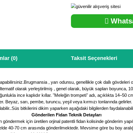
Whatsa
lar (0)
Taksit Seçenekleri
yapabilirsiniz.Brugmansia , yarı odunsu, genellikle çok dallı gövdeler
r alternatif olarak yerleştirilmiş , genel olarak, büyük sapları boyunca
ğunlukla ince kaplıdır kıllar. "Meleğin trompeti" adı, açıklıkta 14–50
der. Beyaz, sarı, pembe, turuncu, yeşil veya kırmızı tonlarında gelirle
abilir..Süs bitkilerini dikim yaparken aşağıdaki bilgilerden faydalanabili
Gönderilen Fidan Teknik Detayları
öndermek için üretilen orjinal patentli fidan kolisinde gönderim yapıl
nelde 40-70 cm arasında gönderilmektedir. Mevsime göre bu boy aralığı a