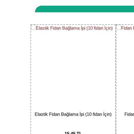
Bu ürünün fiyat bilgisi, resim, ürün açıklamaların
Görüş ve önerileriniz için teşekkür ederiz.
Ürün resmi kalitesiz, bozuk veya görüntülenemiyor.
Ürün açıklamasında eksik bilgiler bulunuyor.
Ürün bilgilerinde hatalar bulunuyor.
Ürün fiyatı diğer sitelerden daha pahalı.
Bu ürüne benzer farklı alternatifler olmalı.
Elastik Fidan Bağlama İpi (10 fidan İçin)
Fida
15,45 TL