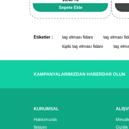
Sepete Ekle
Etiketler :
taş elması fidanı
taş elması fida
tüplü taş elması fidanı
taş elma
KAMPANYALARIMIZDAN HABERDAR OLUN
KURUMSAL
ALIŞV
Hakkımızda
Mesafe
İletişim
Gizlili