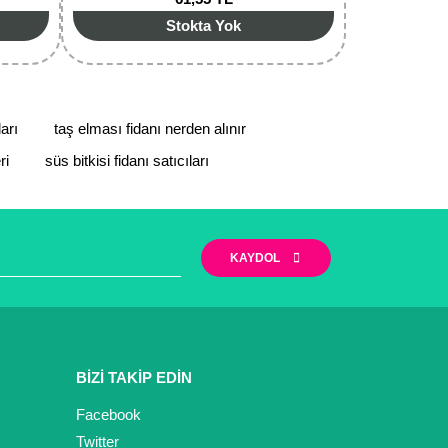
Stokta Yok
ları
taş elması fidanı nerden alınır
ri
süs bitkisi fidanı satıcıları
KAYDOL
BİZİ TAKİP EDİN
Facebook
Twitter