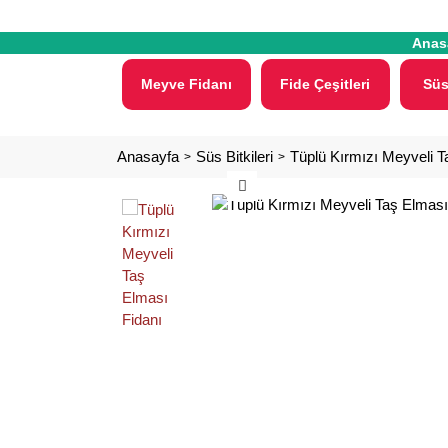
Anas
Meyve Fidanı
Fide Çeşitleri
Süs
Anasayfa
Süs Bitkileri
Tüplü Kırmızı Meyveli T