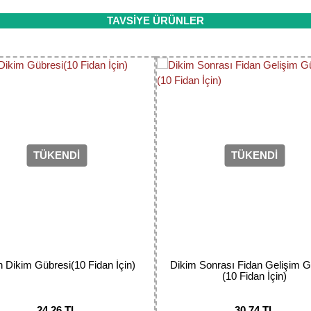
da ve diğer konularda yetersiz gördüğünüz noktaları öneri formunu kulla
TAVSİYE ÜRÜNLER
Bu ürüne ilk yorumu siz yapın!
Yorum Yaz
TÜKENDİ
TÜKENDİ
Gönder
n Dikim Gübresi(10 Fidan İçin)
Dikim Sonrası Fidan Gelişim G
(10 Fidan İçin)
24,26 TL
30,74 TL