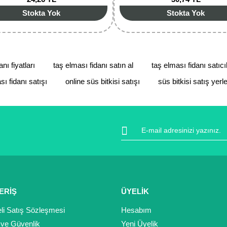
Stokta Yok
Stokta Yok
nı fiyatları
taş elması fidanı satın al
taş elması fidanı satıcı
sı fidanı satışı
online süs bitkisi satışı
süs bitkisi satış yerle
ERİŞ
ÜYELİK
li Satış Sözleşmesi
Hesabım
k ve Güvenlik
Yeni Üyelik