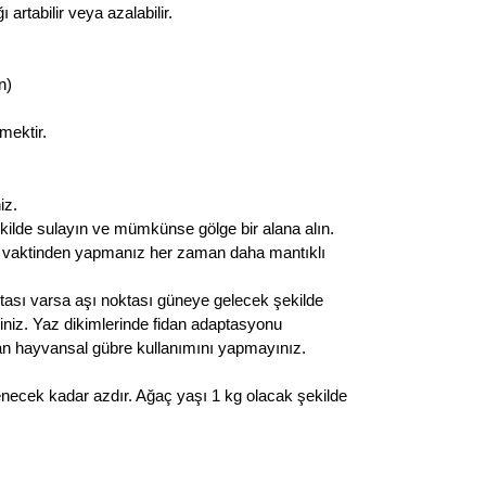
rtabilir veya azalabilir.
n)
mektir.
iz.
ekilde sulayın ve mümkünse gölge bir alana alın.
n vaktinden yapmanız her zaman daha mantıklı
ktası varsa aşı noktası güneye gelecek şekilde
eriniz. Yaz dikimlerinde fidan adaptasyonu
olan hayvansal gübre kullanımını yapmayınız.
enecek kadar azdır. Ağaç yaşı 1 kg olacak şekilde