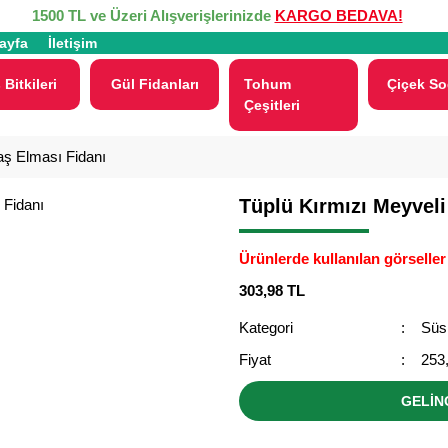
1500 TL ve Üzeri Alışverişlerinizde
KARGO BEDAVA!
ayfa
İletişim
 Bitkileri
Gül Fidanları
Tohum
Çiçek So
Çeşitleri
aş Elması Fidanı
Tüplü Kırmızı Meyveli
Ürünlerde kullanılan görseller 
303,98 TL
Kategori
Süs 
Fiyat
253
GELİN