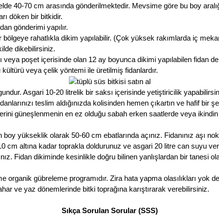
nelde 40-70 cm arasında gönderilmektedir. Mevsime göre bu boy aralığı a
döken bir bitkidir.
an gönderimi yapılır.
 bölgeye rahatlıkla dikim yapılabilir. (Çok yüksek rakımlarda iç meka
lde dikebilirsiniz.
 veya poşet içerisinde olan 12 ay boyunca dikimi yapılabilen fidan de
ültürü veya çelik yöntemi ile üretilmiş fidanlardır.
r. Asgari 10-20 litrelik bir saksı içerisinde yetiştiricilik yapabilirsin
nlarınızı teslim aldığınızda kolisinden hemen çıkartın ve hafif bir ş
erini güneşlenmenin en ez olduğu sabah erken saatlerde veya ikindi
 boy yükseklik olarak 50-60 cm ebatlarında açınız. Fidanınız aşı no
ın 10 cm altına kadar toprakla doldurunuz ve asgari 20 litre can suyu v
ız. Fidan dikiminde kesinlikle doğru bilinen yanlışlardan bir tanesi 
me organik gübreleme programıdır. Zira hata yapma olasılıkları yok d
har ve yaz dönemlerinde bitki toprağına karıştırarak verebilirsiniz.
Sıkça Sorulan Sorular (SSS)