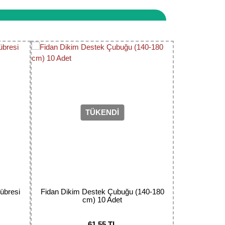
narak tarafımıza iletebilirsiniz.
TÜKENDİ
übresi
Fidan Dikim Destek Çubuğu (140-180
cm) 10 Adet
61,55 TL