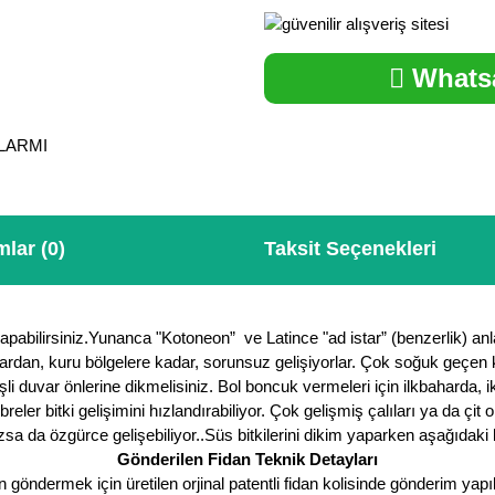
Whatsa
ALARMI
lar (0)
Taksit Seçenekleri
 yapabilirsiniz.Yunanca "Kotoneon” ve Latince "ad istar” (benzerlik) 
klardan, kuru bölgelere kadar, sorunsuz gelişiyorlar. Çok soğuk geçen 
i duvar önlerine dikmelisiniz. Bol boncuk vermeleri için ilkbaharda, ik
ler bitki gelişimini hızlandırabiliyor. Çok gelişmiş çalıları ya da çit
da özgürce gelişebiliyor..Süs bitkilerini dikim yaparken aşağıdaki bil
Gönderilen Fidan Teknik Detayları
öndermek için üretilen orjinal patentli fidan kolisinde gönderim yapıl