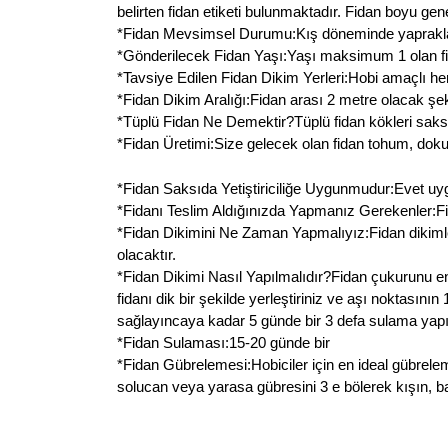
belirten fidan etiketi bulunmaktadır. Fidan boyu ge
*Fidan Mevsimsel Durumu:Kış döneminde yaprakları 
*Gönderilecek Fidan Yaşı:Yaşı maksimum 1 olan fid
*Tavsiye Edilen Fidan Dikim Yerleri:Hobi amaçlı her
*Fidan Dikim Aralığı:Fidan arası 2 metre olacak şeki
*Tüplü Fidan Ne Demektir?Tüplü fidan kökleri saksı
*Fidan Üretimi:Size gelecek olan fidan tohum, doku k
*Fidan Saksıda Yetiştiriciliğe Uygunmudur:Evet uygundu
*Fidanı Teslim Aldığınızda Yapmanız Gerekenler:Fida
*Fidan Dikimini Ne Zaman Yapmalıyız:Fidan dikiml
olacaktır.
*Fidan Dikimi Nasıl Yapılmalıdır?Fidan çukurunu en
fidanı dik bir şekilde yerleştiriniz ve aşı noktasın
sağlayıncaya kadar 5 günde bir 3 defa sulama yapın
*Fidan Sulaması:15-20 günde bir
*Fidan Gübrelemesi:Hobiciler için en ideal gübrele
solucan veya yarasa gübresini 3 e bölerek kışın, ba