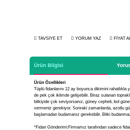
TAVSİYE ET
YORUM YAZ
FİYAT 
Ürün Bilgisi
Yorum
Ürün Özellikleri
Tüplü fidanlarını 12 ay boyunca dikimini rahatlıkla
de pek çok iklimde gelişebilir. Biraz sulanan topra
bitkiyide çok seviyorsanız, güney cepheli, bol güneşl
vermeniz gerekiyor. Sonraki zamanlarda, azotlu gübre
başlamadan budamanız gerekebilir. Bitki budanmazsa 
*Fidan Gönderimi:Firmamız tarafından sadece fidan g