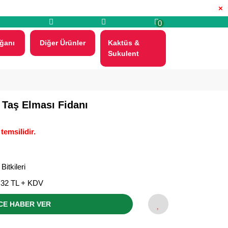
×
0
ğanı
Diğer Ürünler
Kaktüs &
Sukulent
 Taş Elması Fidanı
temsilidir.
Bitkileri
,32 TL + KDV
CE HABER VER