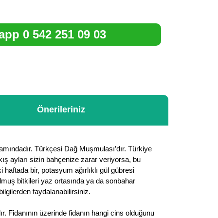
pp 0 542 251 09 03
Önerileriniz
anlamındadır. Türkçesi Dağ Muşmulası’dır. Türkiye
kış ayları sizin bahçenize zarar veriyorsa, bu
i haftada bir, potasyum ağırlıklı gül gübresi
 olmuş bitkileri yaz ortasında ya da sonbahar
gilerden faydalanabilirsiniz.
ır. Fidanının üzerinde fidanın hangi cins olduğunu